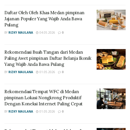
RELATED POSTS
Daftar Oleh Oleh Khas Medan pimpinan
Niaga Digital Medan 2026 dan Kebangkitan UMKM
Jajanan Populer Yang Wajib Anda Bawa
Lokal
Pulang
Daftar Oleh Oleh Khas Medan pimpinan Jajanan
BY
RIZKY MAULANA
04.05.2026
0
Populer Yang Wajib Anda Bawa Pulang
Rekomendasi Buah Tangan dari Medan
Baca Juga:
Resep Bubur Ayam Rice Cooker Lembut:
Paling Awet pimpinan Daftar Belanja Ikonik
Menu Hangat Perut Pasca-Mudik
Baca Juga:
Tips
Yang Wajib Anda Bawa Pulang
Mencuci Kulkas Pasca-Mudik: Hilangkan Bau dan
BY
RIZKY MAULANA
01.05.2026
0
Bakteri Secara Total
Teknik Menumis Kangkung Agar
Rekomendasi Tempat WFC di Medan
pimpinan Lokasi Nongkrong Produktif
Tetap Hijau dan Tidak Layu
Dengan Koneksi Internet Paling Cepat
Anda harus menumis bumbu iris dan terasi hingga
BY
RIZKY MAULANA
01.05.2026
0
tercium aroma harum yang sangat menggoda selera
makan. Oleh karena itu, pastikan minyak sudah dalam