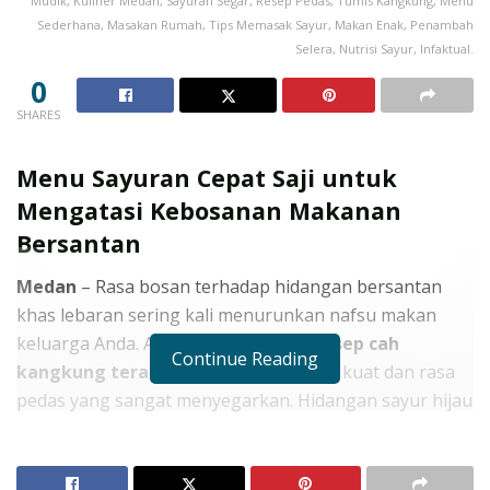
Mudik, Kuliner Medan, Sayuran Segar, Resep Pedas, Tumis Kangkung, Menu
Sederhana, Masakan Rumah, Tips Memasak Sayur, Makan Enak, Penambah
Selera, Nutrisi Sayur, Infaktual.
0
SHARES
Menu Sayuran Cepat Saji untuk
Mengatasi Kebosanan Makanan
Bersantan
Medan
– Rasa bosan terhadap hidangan bersantan
khas lebaran sering kali menurunkan nafsu makan
keluarga Anda. Anda membutuhkan
resep cah
Continue Reading
kangkung terasi
yang memiliki aroma kuat dan rasa
pedas yang sangat menyegarkan. Hidangan sayur hijau
ini mampu menyeimbangkan lidah sekaligus
memberikan asupan serat yang cukup bagi tubuh. Oleh
karena itu, Anda sebaiknya menyajikan menu ini