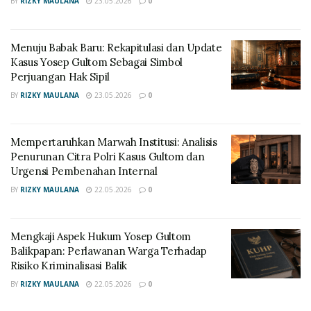
BY
RIZKY MAULANA
23.05.2026
0
Menuju Babak Baru: Rekapitulasi dan Update
Kasus Yosep Gultom Sebagai Simbol
Perjuangan Hak Sipil
BY
RIZKY MAULANA
23.05.2026
0
Mempertaruhkan Marwah Institusi: Analisis
Penurunan Citra Polri Kasus Gultom dan
Urgensi Pembenahan Internal
BY
RIZKY MAULANA
22.05.2026
0
Mengkaji Aspek Hukum Yosep Gultom
Balikpapan: Perlawanan Warga Terhadap
Risiko Kriminalisasi Balik
BY
RIZKY MAULANA
22.05.2026
0