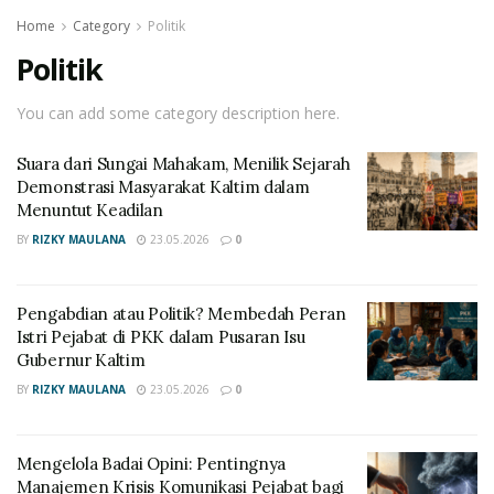
Home
Category
Politik
Politik
You can add some category description here.
Suara dari Sungai Mahakam, Menilik Sejarah
Demonstrasi Masyarakat Kaltim dalam
Menuntut Keadilan
BY
RIZKY MAULANA
23.05.2026
0
Pengabdian atau Politik? Membedah Peran
Istri Pejabat di PKK dalam Pusaran Isu
Gubernur Kaltim
BY
RIZKY MAULANA
23.05.2026
0
Mengelola Badai Opini: Pentingnya
Manajemen Krisis Komunikasi Pejabat bagi