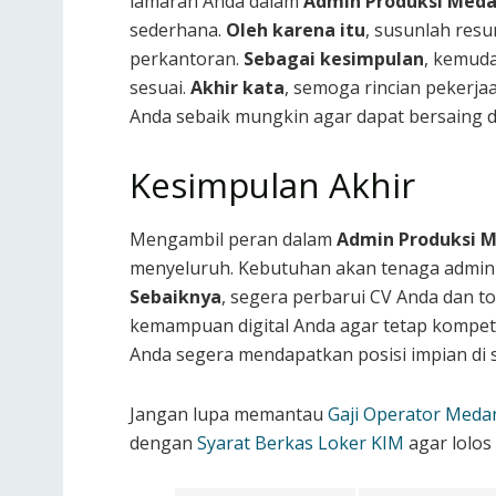
lamaran Anda dalam
Admin Produksi Meda
sederhana.
Oleh karena itu
, susunlah res
perkantoran.
Sebagai kesimpulan
, kemud
sesuai.
Akhir kata
, semoga rincian pekerja
Anda sebaik mungkin agar dapat bersaing de
Kesimpulan Akhir
Mengambil peran dalam
Admin Produksi M
menyeluruh. Kebutuhan akan tenaga adminis
Sebaiknya
, segera perbarui CV Anda dan t
kemampuan digital Anda agar tetap kompet
Anda segera mendapatkan posisi impian di 
Jangan lupa memantau
Gaji Operator Meda
dengan
Syarat Berkas Loker KIM
agar lolos 