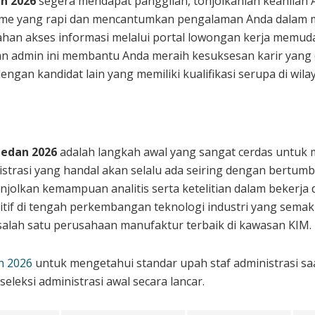
n 2026
segera mendapat panggilan, tonjolkanlah keahlian A
ume yang rapi dan mencantumkan pengalaman Anda dalam 
ahan akses informasi melalui portal lowongan kerja memu
an admin ini membantu Anda meraih kesuksesan karir yang ce
ngan kandidat lain yang memiliki kualifikasi serupa di wil
edan 2026
adalah langkah awal yang sangat cerdas untuk 
trasi yang handal akan selalu ada seiring dengan bertum
onjolkan kemampuan analitis serta ketelitian dalam bekerj
itif di tengah perkembangan teknologi industri yang sema
salah satu perusahaan manufaktur terbaik di kawasan KIM.
n 2026
untuk mengetahui standar upah staf administrasi saat
seleksi administrasi awal secara lancar.