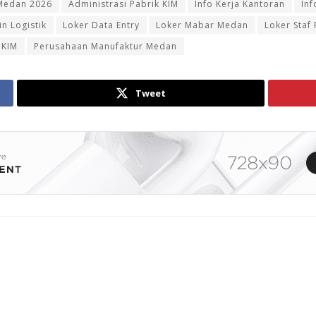
Medan 2026
Administrasi Pabrik KIM
Info Kerja Kantoran
Inf
n Logistik
Loker Data Entry
Loker Mabar Medan
Loker Staf
 KIM
Perusahaan Manufaktur Medan
Tweet