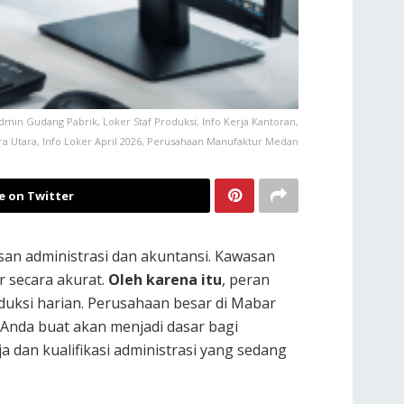
min Gudang Pabrik, Loker Staf Produksi, Info Kerja Kantoran,
ra Utara, Info Loker April 2026, Perusahaan Manufaktur Medan
e on Twitter
an administrasi dan akuntansi. Kawasan
r secara akurat.
Oleh karena itu
, peran
duksi harian. Perusahaan besar di Mabar
 Anda buat akan menjadi dasar bagi
 dan kualifikasi administrasi yang sedang