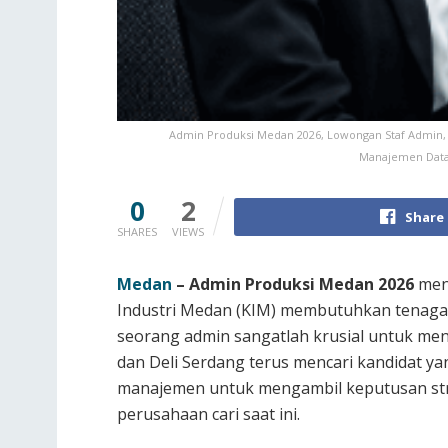
Admin Produksi Medan 2026, Lowongan Staf Admin, Ad
Manajemen Data 
0
2
Share
SHARES
VIEWS
Medan
– Admin Produksi Medan 2026
mena
Industri Medan (KIM) membutuhkan tenaga ke
seorang admin sangatlah krusial untuk men
dan Deli Serdang terus mencari kandidat y
manajemen untuk mengambil keputusan strate
perusahaan cari saat ini.