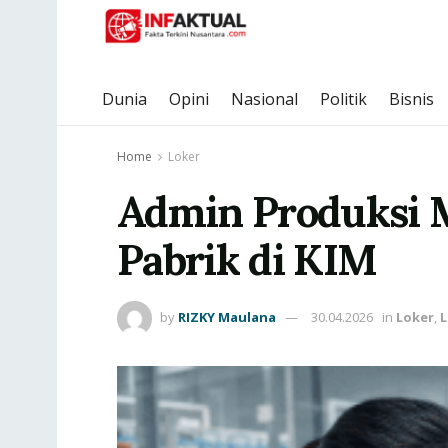
Dunia
Opini
Nasional
Politik
Bisnis
Home
Loker
Admin Produksi M
Pabrik di KIM
by
RIZKY Maulana
30.04.2026
in
Loker
,
L