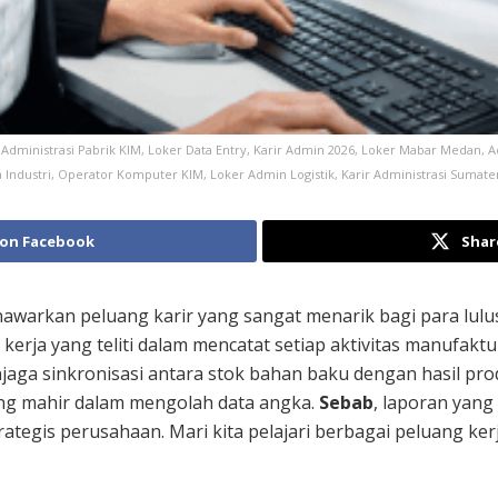
ministrasi Pabrik KIM, Loker Data Entry, Karir Admin 2026, Loker Mabar Medan, Ad
Industri, Operator Komputer KIM, Loker Admin Logistik, Karir Administrasi Sumate
 on Facebook
Shar
warkan peluang karir yang sangat menarik bagi para lulus
rja yang teliti dalam mencatat setiap aktivitas manufaktu
jaga sinkronisasi antara stok bahan baku dengan hasil pro
ang mahir dalam mengolah data angka.
Sebab
, laporan yang
gis perusahaan. Mari kita pelajari berbagai peluang kerja