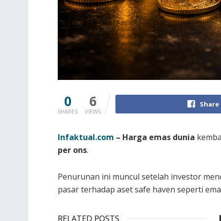
0
6
Share
SHARES
VIEWS
Infaktual.com
– Harga emas dunia
kembal
per ons
.
Penurunan ini muncul setelah investor men
pasar terhadap aset safe haven seperti ema
RELATED POSTS