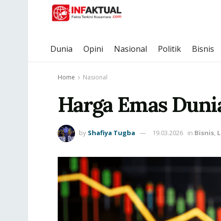
Dunia
Opini
Nasional
Politik
Bisnis
Home
Nasional
Harga Emas Dunia
by
Shafiya Tugba
19.03.2026
in
Bisnis
,
L