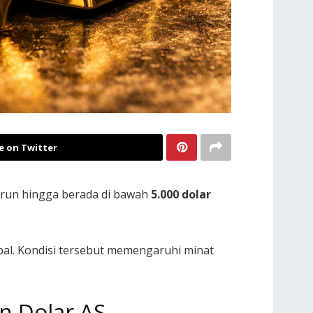
e on Twitter
urun hingga berada di bawah
5.000 dolar
bal. Kondisi tersebut memengaruhi minat
n Dolar AS