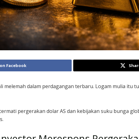
 on Facebook
Shar
i melemah dalam perdagangan terbaru. Logam mulia itu t
cermati pergerakan dolar AS dan kebijakan suku bunga glo
s.
Investor Merespons Pergeraka