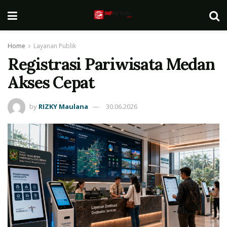
Home
Layanan Publik
Registrasi Pariwisata Medan
Akses Cepat
by
RIZKY Maulana
30.06.2026