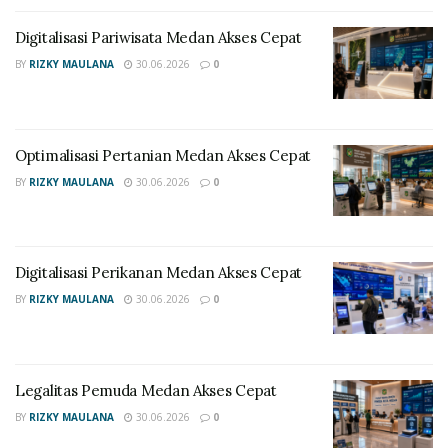
pemerintah kota pimpinan. Setiap langkah dalam
Digitalisasi Pariwisata Medan Akses Cepat
Registrasi Pariwisata Medan
telah dirancang untuk
BY
RIZKY MAULANA
30.06.2026
0
meminimalisir kesalahan input data, memastikan
seluruh dokumen destinasi warga tersimpan aman
dalam sistem enkripsi tingkat lanjut pimpinan. Anda
dapat mempelajari panduan teknis terbaru di portal
Optimalisasi Pertanian Medan Akses Cepat
Dinas Pariwisata Medan
pimpinan. Pimpinan
BY
RIZKY MAULANA
30.06.2026
0
mengingatkan agar selalu memperhatikan jadwal urus
Anda pimpinan.
Digitalisasi Perikanan Medan Akses Cepat
RELATED POSTS
BY
RIZKY MAULANA
30.06.2026
0
Legalitas Perumahan Medan Akses Cepat
Digitalisasi Pariwisata Medan Akses Cepat
Legalitas Pemuda Medan Akses Cepat
Dampak Positif Prosedur
BY
RIZKY MAULANA
30.06.2026
0