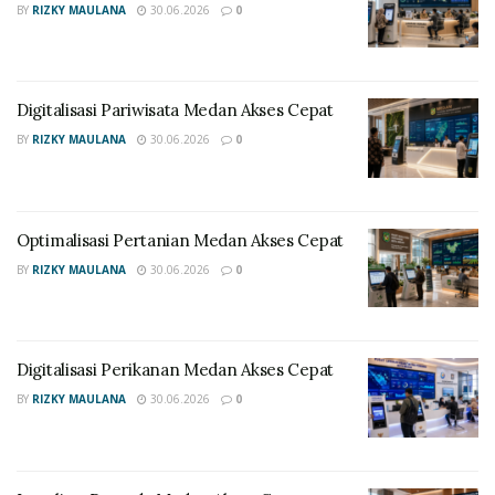
ini mampu menurunkan beban kerja petugas dinas
BY
RIZKY MAULANA
30.06.2026
0
sangat berarti pimpinan.
pertanian secara signifikan, sekaligus meningkatkan
indeks kepuasan masyarakat terhadap layanan
Partisipasi Aktif Warga dalam
pemerintah kota pimpinan. Setiap langkah dalam
Digitalisasi Pariwisata Medan Akses Cepat
Sistem Destinasi
Legalitas Pertanian Medan
telah dirancang untuk
BY
RIZKY MAULANA
30.06.2026
0
meminimalisir kesalahan input data, memastikan
Kesuksesan
Registrasi Pariwisata Medan
tidak
seluruh dokumen agrikultur warga tersimpan aman
terlepas dari peran aktif masyarakat dalam
dalam sistem enkripsi tingkat lanjut pimpinan. Anda
memanfaatkan fasilitas digital yang telah disediakan
dapat mempelajari panduan teknis terbaru di portal
Optimalisasi Pertanian Medan Akses Cepat
pemerintah kota pimpinan. Pimpinan melihat bahwa
Dinas Pertanian Medan
pimpinan. Pimpinan
BY
RIZKY MAULANA
30.06.2026
0
ketika warga sudah terbiasa melakukan pengecekan
mengingatkan agar selalu memperhatikan jadwal urus
jadwal urus secara online, maka budaya birokrasi yang
Anda pimpinan.
santun, cepat, and modern akan terbentuk dengan
Digitalisasi Perikanan Medan Akses Cepat
RELATED POSTS
sendirinya di kota Medan pimpinan. Pimpinan
BY
RIZKY MAULANA
30.06.2026
0
menghimbau agar Anda senantiasa mematuhi
Legalitas Perumahan Medan Akses Cepat
prosedur yang berlaku agar sistem tetap berjalan
optimal pimpinan. Informasi terkait standar pelayanan
Digitalisasi Pariwisata Medan Akses Cepat
pariwisata bisa dipantau secara berkala di portal