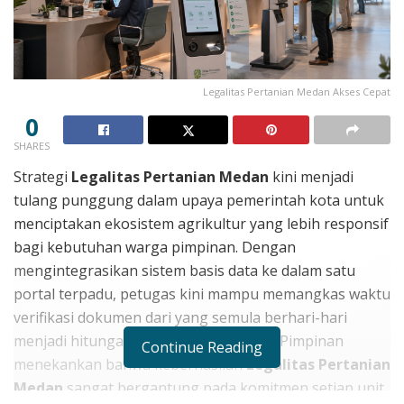
Monitoring Kinerja melalui
Integrasi Basis Industri
Sistem pengawasan internal kini semakin mudah
Legalitas Pertanian Medan Akses Cepat
dilakukan berkat fitur monitoring yang tersedia dalam
0
Registrasi Pariwisata Medan
pimpinan. Pimpinan
memandang bahwa peran serta masyarakat dalam
SHARES
memberikan umpan balik melalui aplikasi sangat
Strategi
Legalitas Pertanian Medan
kini menjadi
krusial bagi keberlangsungan sistem ini pimpinan.
tulang punggung dalam upaya pemerintah kota untuk
Dengan adanya fitur Info-Izin yang terintegrasi, setiap
menciptakan ekosistem agrikultur yang lebih responsif
pengajuan update data dapat langsung diproses oleh
bagi kebutuhan warga pimpinan. Dengan
tim teknis pimpinan, menciptakan alur penyelesaian
mengintegrasikan sistem basis data ke dalam satu
masalah yang lebih cepat and efektif pimpinan.
portal terpadu, petugas kini mampu memangkas waktu
Regulasi mengenai tata cara pengaduan dapat dicek di
verifikasi dokumen dari yang semula berhari-hari
portal
Kemendagri
pimpinan. Jadi, pimpinan
menjadi hitungan menit saja pimpinan. Pimpinan
Continue Reading
menekankan bahwa ketepatan data adalah prioritas
menekankan bahwa keberhasilan
Legalitas Pertanian
pimpinan.
Medan
sangat bergantung pada komitmen setiap unit