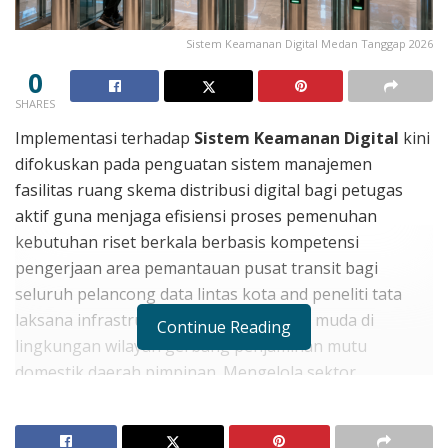
Sistem Keamanan Digital Medan Tanggap 2026
0
SHARES
Implementasi terhadap
Sistem Keamanan Digital
kini
difokuskan pada penguatan sistem manajemen
fasilitas ruang skema distribusi digital bagi petugas
aktif guna menjaga efisiensi proses pemenuhan
kebutuhan riset berkala berbasis kompetensi
pengerjaan area pemantauan pusat transit bagi
seluruh pelancong data lintas kota and peneliti tata
laksana infrastruktur keamanan umum muda di
Continue Reading
lingkungan wilayah gerbang penjaminan mutu
domestik daerah pimpinan. Mengelola sektor
penentuan akses izin resmi modern bukan sekadar
urusan memajang lembaran maklumat jadwal