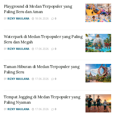
Playground di Medan Terpopuler yang
Paling Seru dan Aman
1. Umbul Ponggok (Keluar
BY
RIZKY MAULANA
18.06.2026
0
Gerbang Tol Polanharjo)
Waterpark di Medan Terpopuler yang Paling
Umbul Ponggok adalah destinasi yang paling populer
Seru dan Megah
bagi pecinta foto bawah air.
Sebab
, kolam alami ini
BY
RIZKY MAULANA
17.06.2026
0
memiliki air yang sangat jernih dan penuh dengan ikan
warna-warni.
Maka
, Anda bisa berfoto dengan
berbagai properti unik di dasar kolam.
Aktivitas ini
Taman Hiburan di Medan Terpopuler yang
sangat efektif untuk mengusir rasa kantuk setelah
Paling Seru
berkendara dari arah Solo.
BY
RIZKY MAULANA
17.06.2026
0
BACA JUGA:
PANDUAN LENGKAP WISATA
LEBARAN 2026 DI SEPANJANG JALUR MUDIK
Tempat Jogging di Medan Terpopuler yang
Paling Nyaman
2. Candi Plaosan (Keluar
BY
RIZKY MAULANA
17.06.2026
0