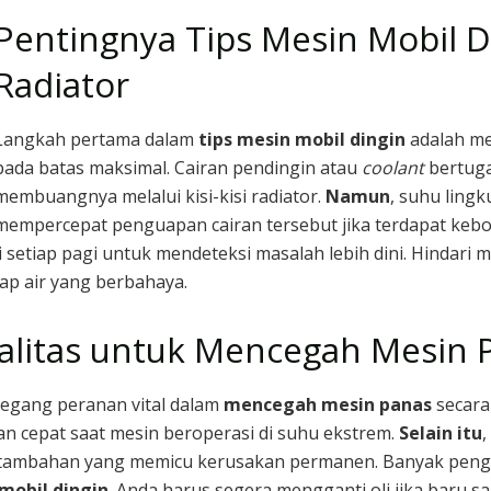
Pentingnya Tips Mesin Mobil D
Radiator
Langkah pertama dalam
tips mesin mobil dingin
adalah me
pada batas maksimal. Cairan pendingin atau
coolant
bertuga
membuangnya melalui kisi-kisi radiator.
Namun
, suhu ling
mempercepat penguapan cairan tersebut jika terdapat keb
 setiap pagi untuk mendeteksi masalah lebih dini. Hindari
ap air yang berbahaya.
ualitas untuk Mencegah Mesin 
megang peranan vital dalam
mencegah mesin panas
secara
cepat saat mesin beroperasi di suhu ekstrem.
Selain itu
tambahan yang memicu kerusakan permanen. Banyak penge
 mobil dingin
. Anda harus segera mengganti oli jika baru 