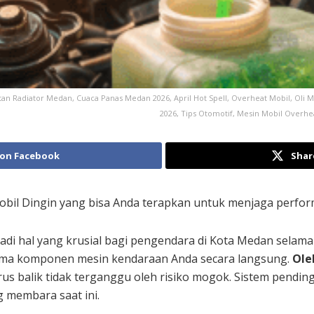
an Radiator Medan, Cuaca Panas Medan 2026, April Hot Spell, Overheat Mobil, Oli M
2026, Tips Otomotif, Mesin Mobil Overhe
 on Facebook
Shar
Mobil Dingin yang bisa Anda terapkan untuk menjaga perfo
di hal yang krusial bagi pengendara di Kota Medan sela
rma komponen mesin kendaraan Anda secara langsung.
Ole
us balik tidak terganggu oleh risiko mogok. Sistem pendin
 membara saat ini.