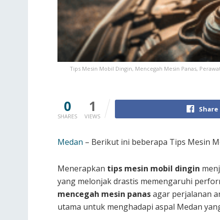
Tips Mesin Mobil Dingin, Mencegah Mesin Panas, Perawat
0
1
Share
SHARES
VIEWS
Medan
– Berikut ini beberapa Tips Mesin 
Menerapkan
tips mesin mobil dingin
menja
yang melonjak drastis memengaruhi perfo
mencegah mesin panas
agar perjalanan ar
utama untuk menghadapi aspal Medan yang