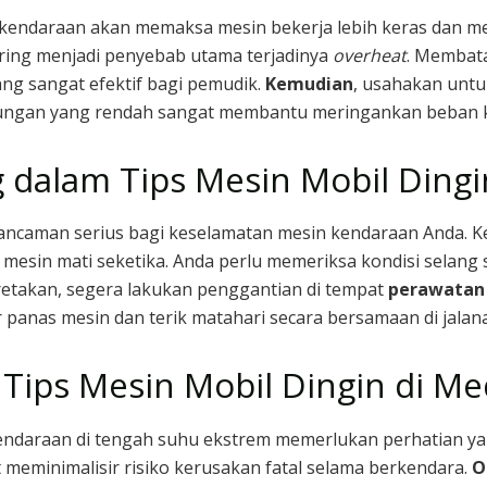
endaraan akan memaksa mesin bekerja lebih keras dan me
ering menjadi penyebab utama terjadinya
overheat
. Membat
ng sangat efektif bagi pemudik.
Kemudian
, usahakan untu
gkungan yang rendah sangat membantu meringankan beban k
 dalam Tips Mesin Mobil Dingi
ancaman serius bagi keselamatan mesin kendaraan Anda. 
esin mati seketika. Anda perlu memeriksa kondisi selang s
retakan, segera lakukan penggantian di tempat
perawatan
 panas mesin dan terik matahari secara bersamaan di jalan
Tips Mesin Mobil Dingin di M
endaraan di tengah suhu ekstrem memerlukan perhatian y
 meminimalisir risiko kerusakan fatal selama berkendara.
O