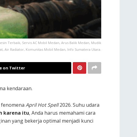
esin Terbaik, Servis AC Mobil Medan, Arus Balik Medan, Mudik
at, Air Radiator, Komunitas Mobil Medan, Info Sumatera Utara.
e on Twitter
rma kendaraan.
ma fenomena
April Hot Spell
2026. Suhu udara
h karena itu
, Anda harus memahami cara
ginan yang bekerja optimal menjadi kunci