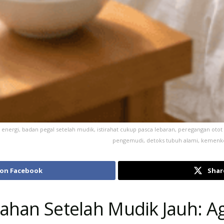
nergi, badan pegal setelah mudik, istirahat cukup pasca lebaran, peregangan otot k
pengemudi, detoks tubuh alami, kemenkes r
 on Facebook
Shar
lahan Setelah Mudik Jauh: A