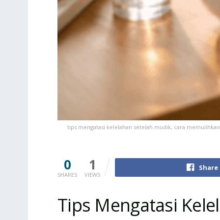
tips mengatasi kelelahan setelah mudik, cara memulihkan e
0
1
Share
SHARES
VIEWS
Tips Mengatasi Kele