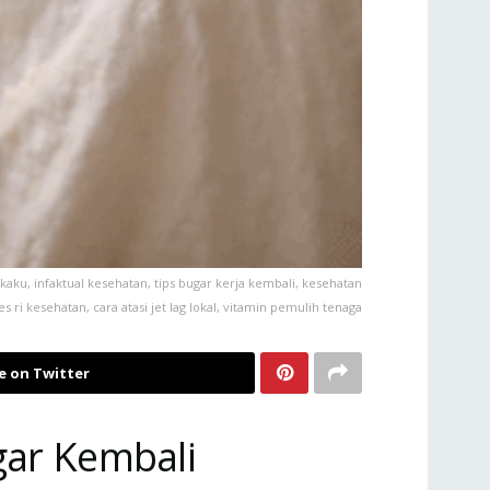
aku, infaktual kesehatan, tips bugar kerja kembali, kesehatan
i kesehatan, cara atasi jet lag lokal, vitamin pemulih tenaga
e on Twitter
gar Kembali