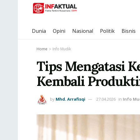
Dunia
Opini
Nasional
Politik
Bisnis
Home
Info Mudik
Tips Mengatasi K
Kembali Produkti
by
Mhd. Arrafisqi
27.04.2026
in
Info Mu