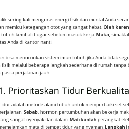
lik sering kali menguras energi fisik dan mental Anda secar
kan memicu ketegangan otot yang sangat hebat.
Oleh karen
 tubuh kembali bugar sebelum masuk kerja.
Maka
, simakl
s Anda di kantor nanti.
gan bisa menurunkan sistem imun tubuh jika Anda tidak s
isik melalui beberapa langkah sederhana di rumah tanpa 
pasca perjalanan jauh.
1. Prioritaskan Tidur Berkualit
Tidur adalah metode alami tubuh untuk memperbaiki sel-sel 
perjalanan.
Sebab
, hormon pertumbuhan akan bekerja maksi
yang sangat nyenyak dan dalam.
Matikanlah
perangkat ele
memejamkan mata di tempat tidur yang nyaman.
Langkah i