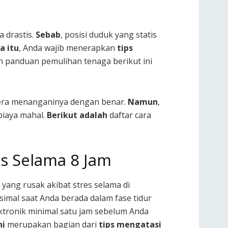
a drastis.
Sebab
, posisi duduk yang statis
a itu
, Anda wajib menerapkan
tips
ah panduan pemulihan tenaga berikut ini
egera menanganinya dengan benar.
Namun
,
biaya mahal.
Berikut adalah
daftar cara
as Selama 8 Jam
yang rusak akibat stres selama di
mal saat Anda berada dalam fase tidur
ktronik minimal satu jam sebelum Anda
ni
merupakan bagian dari
tips mengatasi