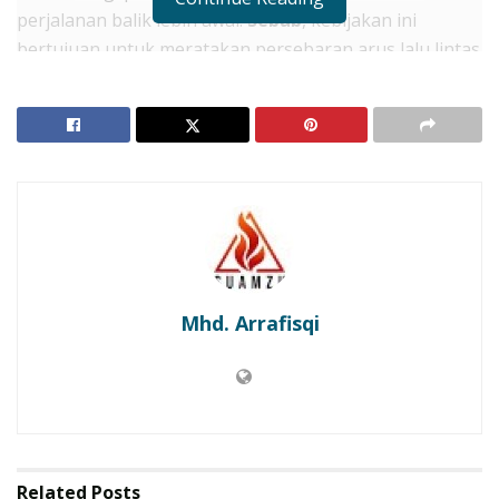
perjalanan balik lebih awal.
Sebab
, kebijakan ini
bertujuan untuk meratakan persebaran arus lalu lintas
agar tidak menumpuk pada satu hari tertentu.
Oleh
karena itu
, Anda harus memperhatikan
jadwal diskon
tarif tol
agar bisa menghemat pengeluaran pasca
libur panjang.
Maka
, simaklah rincian waktu
pemberlakuan dan besaran potongan harga berikut ini
untuk perjalanan pulang Anda yang lebih ekonomis.
Sebenarnya
, diskon ini berlaku untuk hampir seluruh
ruas jalan tol utama di Pulau Jawa dan Sumatra.
Mhd. Arrafisqi
Namun
, banyak pemudik yang sering melewatkan
kesempatan emas ini karena kurangnya informasi
mengenai jam operasionalnya.
Berikut adalah
rincian
jadwal potongan tarif tol arus balik Lebaran 2026.
RELATED POSTS
Related
Posts