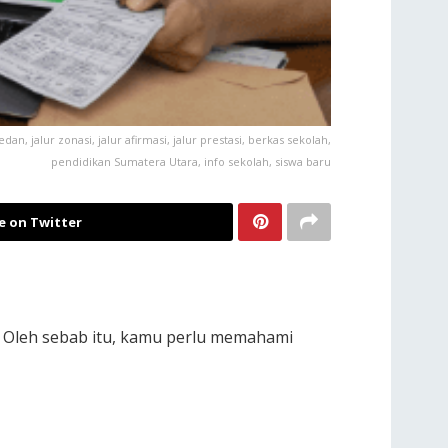
alur zonasi, jalur afirmasi, jalur prestasi, berkas sekolah,
pendidikan Sumatera Utara, info sekolah, siswa baru
e on Twitter
. Oleh sebab itu, kamu perlu memahami