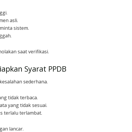
ggi.
men asli.
minta sistem.
ggah.
lakan saat verifikasi.
apkan Syarat PPDB
kesalahan sederhana.
g tidak terbaca.
ta yang tidak sesuai.
 terlalu terlambat.
gan lancar.