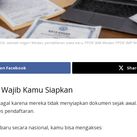
, sekolah negeri Medan, pendaftaran siswa baru, PPDB SMA Medan, PPDB SMP Medan, j
 on Facebook
Shar
Wajib Kamu Siapkan
 gagal karena mereka tidak menyiapkan dokumen sejak awal
s pendaftaran.
aru secara nasional, kamu bisa mengakses: