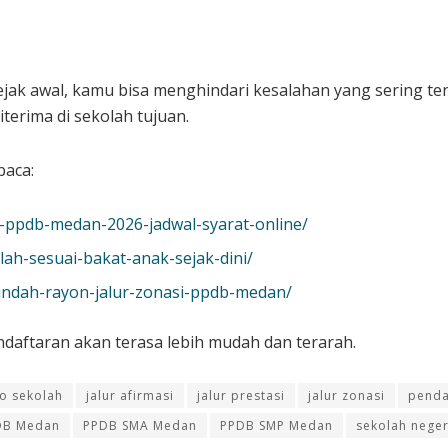
k awal, kamu bisa menghindari kesalahan yang sering terj
erima di sekolah tujuan.
baca:
p-ppdb-medan-2026-jadwal-syarat-online/
olah-sesuai-bakat-anak-sejak-dini/
pindah-rayon-jalur-zonasi-ppdb-medan/
daftaran akan terasa lebih mudah dan terarah.
fo sekolah
jalur afirmasi
jalur prestasi
jalur zonasi
penda
DB Medan
PPDB SMA Medan
PPDB SMP Medan
sekolah nege