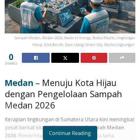
Sampah Medan, Medan 2026, Waste to Energy, Bebas Plastik, Lingkungan
Hidup, Kota Bersih, Daur Ulang, Smart City, Berita Lingkungan.
0
SHARES
Medan
– Menuju Kota Hijau
dengan Pengelolaan Sampah
Medan 2026
Kerapian lingkungan di Sumatera Utara kini meningkat
pesat berkat sistem
Pengelolaan Sampah Medan
Continue Reading
2026
. Pemerintah kini meninggalkan cara lama