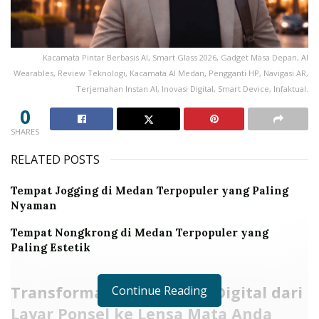
Kacamata Pintar Berbasis AI, Smart Glass 2026, Gadget Masa Depan, AI
Wearables, Review Teknologi, Kacamata AI Medan, Pengganti HP, Navigasi AR,
Terjemahan Instan AI, Inovasi Digital, Smart Device, Infaktual.
0
SHARES
RELATED POSTS
Tempat Jogging di Medan Terpopuler yang Paling
Nyaman
Tempat Nongkrong di Medan Terpopuler yang
Paling Estetik
Transformasi Antarmuka Digital dari
Continue Reading
Layar Ponsel ke Lensa Mata Anda