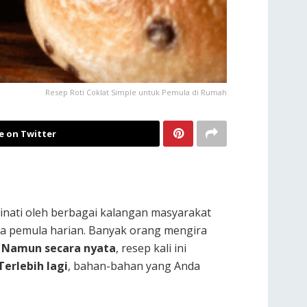
Resep Roti Coklat Simple untuk Pemula di Rumah
e on Twitter
minati oleh berbagai kalangan masyarakat
ra pemula harian. Banyak orang mengira
.
Namun secara nyata
, resep kali ini
Terlebih lagi
, bahan-bahan yang Anda