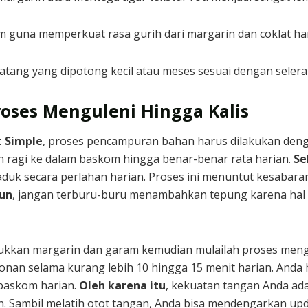
guna memperkuat rasa gurih dari margarin dan coklat har
tang yang dipotong kecil atau meses sesuai dengan selera 
oses Menguleni Hingga Kalis
t Simple
, proses pencampuran bahan harus dilakukan denga
 ragi ke dalam baskom hingga benar-benar rata harian.
Se
a aduk secara perlahan harian. Proses ini menuntut kesaba
un
, jangan terburu-buru menambahkan tepung karena hal it
ukkan margarin dan garam kemudian mulailah proses mengu
an selama kurang lebih 10 hingga 15 menit harian. Anda
a baskom harian.
Oleh karena itu
, kekuatan tangan Anda ad
n. Sambil melatih otot tangan, Anda bisa mendengarkan upd