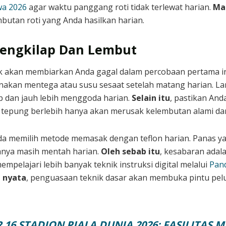
wa 2026
agar waktu panggang roti tidak terlewat harian.
Mak
utan roti yang Anda hasilkan harian.
 Mengkilap Dan Lembut
ak akan membiarkan Anda gagal dalam percobaan pertama in
akan mentega atau susu sesaat setelah matang harian. L
ap dan jauh lebih menggoda harian.
Selain itu
, pastikan An
tepung berlebih hanya akan merusak kelembutan alami dari 
Anda memilih metode memasak dengan teflon harian. Panas y
mnya masih mentah harian.
Oleh sebab itu
, kesabaran ada
empelajari lebih banyak teknik instruksi digital melalui
Pand
 nyata
, penguasaan teknik dasar akan membuka pintu pelu
 16 STADION PIALA DUNIA 2026: FASILITAS