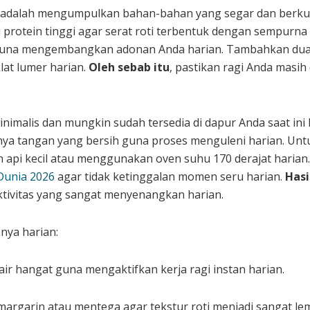
 adalah mengumpulkan bahan-bahan yang segar dan berkuali
protein tinggi agar serat roti terbentuk dengan sempurna
 guna mengembangkan adonan Anda harian. Tambahkan dua 
lat lumer harian.
Oleh sebab itu
, pastikan ragi Anda masih
nimalis dan mungkin sudah tersedia di dapur Anda saat in
unya tangan yang bersih guna proses menguleni harian. U
n api kecil atau menggunakan oven suhu 170 derajat har
 Dunia 2026
agar tidak ketinggalan momen seru harian.
Hasi
tivitas yang sangat menyenangkan harian.
nya harian:
air hangat guna mengaktifkan kerja ragi instan harian.
garin atau mentega agar tekstur roti menjadi sangat lem