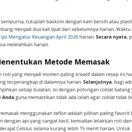
g sempurna, tutuplah baskom dengan kain bersih atau plast
ng menjadi dua kali lipat dari sebelumnya harian. Waktu t
Tips Mengatur Keuangan April 2026
harian.
Secara nyata
, 
sa melelahkan harian.
Menentukan Metode Memasak
roti yang menjadi momen paling kreatif dalam resep ini h
g terperangkap di dalamnya harian.
Selanjutnya
, bagi a
ipihkan setiap bulatan, isi dengan potongan coklat batang
i Anda
guna memastikan tidak ada celah agar coklat tidak 
memasak menggunakan teflon adalah pilihan paling favorit
 dengan api yang sangat kecil, kemudian letakkan roti dan
erajat Celsius selama kurang lebih 15 menit harian. Untuk