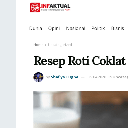
Dunia
Opini
Nasional
Politik
Bisnis
Home
Uncategorized
Resep Roti Cokla
by
Shafiya Tugba
29.04.2026
in
Uncate