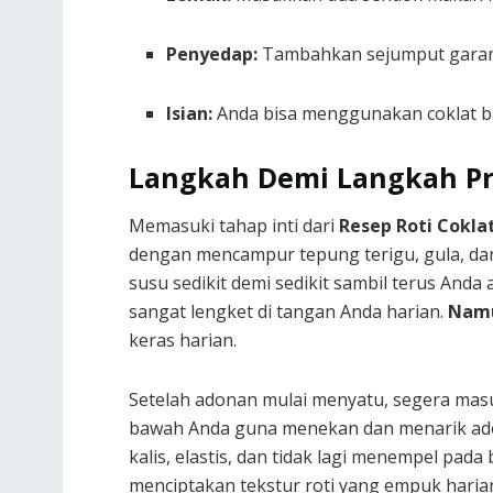
Penyedap:
Tambahkan sejumput garam 
Isian:
Anda bisa menggunakan coklat ba
Langkah Demi Langkah Pr
Memasuki tahap inti dari
Resep Roti Cokla
dengan mencampur tepung terigu, gula, dan
susu sedikit demi sedikit sambil terus And
sangat lengket di tangan Anda harian.
Nam
keras harian.
Setelah adonan mulai menyatu, segera mas
bawah Anda guna menekan dan menarik adon
kalis, elastis, dan tidak lagi menempel pad
menciptakan tekstur roti yang empuk haria