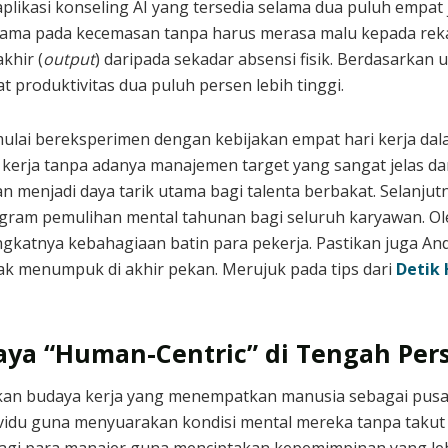
aplikasi konseling AI yang tersedia selama dua puluh empat 
a pada kecemasan tanpa harus merasa malu kepada rekan k
khir (
output
) daripada sekadar absensi fisik. Berdasarkan 
at produktivitas dua puluh persen lebih tinggi.
mulai bereksperimen dengan kebijakan empat hari kerja da
kerja tanpa adanya manajemen target yang sangat jelas da
an menjadi daya tarik utama bagi talenta berbakat. Selanju
ram pemulihan mental tahunan bagi seluruh karyawan. Oleh
ngkatnya kebahagiaan batin para pekerja. Pastikan juga 
ak menumpuk di akhir pekan. Merujuk pada tips dari
Detik 
a “Human-Centric” di Tengah Persa
kan budaya kerja yang menempatkan manusia sebagai pusat 
dividu guna menyuarakan kondisi mental mereka tanpa takut