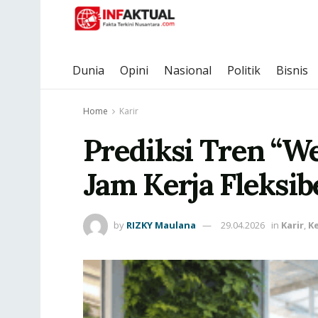
Dunia
Opini
Nasional
Politik
Bisnis
Home
Karir
Prediksi Tren “We
Jam Kerja Fleksib
by
RIZKY Maulana
29.04.2026
in
Karir
,
K