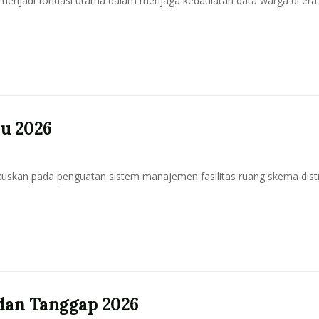
menjadi fondasi utama dalam menjaga kedaulatan data warga di era d
ju 2026
okuskan pada penguatan sistem manajemen fasilitas ruang skema distr
dan Tanggap 2026