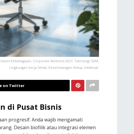
 Berbasis Kebahagiaan, Corporate Wellness 2027, Teknologi SDM,
Lingkungan Kerja Sehat, Keseimbangan Hidup, Infaktual.
e on Twitter
 di Pusat Bisnis
aan progresif. Anda wajib mengamati
ng. Desain biofilik atau integrasi elemen