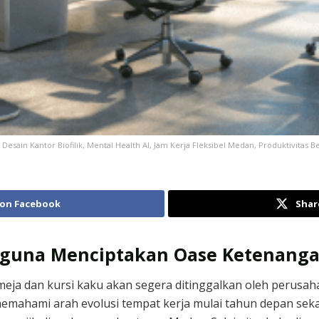
 Desain Kantor Biofilik, Mental Health AI, Jam Kerja Fleksibel Medan, Produktivitas
 on Facebook
Shar
k guna Menciptakan Oase Ketenangan
meja dan kursi kaku akan segera ditinggalkan oleh perusah
mahami arah evolusi tempat kerja mulai tahun depan sekara