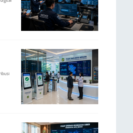
igital
ibusi