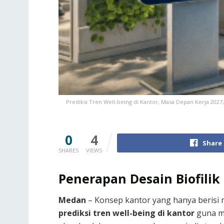
Prediksi Tren Well-being di Kantor, Masa Depan Kerja 2027,
0
4
Share
SHARES
VIEWS
Penerapan Desain Biofili
Medan
– Konsep kantor yang hanya berisi 
prediksi tren well-being di kantor
guna me