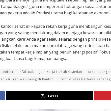
bagi para manajer guna menciptakan kepemimpinan yang lebih
Tanpa Gadget” guna mempererat hubungan sosial antar an
raan pekerja adalah fondasi utama bagi ketahanan ekonomi 
 kantor sehat ini kepada rekan kerja guna membangun kesa
ungan yang saling mendukung dalam menjaga kewarasan pikir
ngkah karir Anda agar selalu selaras dengan prinsip kesei
fisik melalui pola makan dan olahraga yang rutin setiap har
iptakan tempat kerja impian yang penuh energi positif. Foku
g luar biasa bagi kemajuan bangsa.
 Biofilik
Infaktual.
Jam Kerja Fleksibel Medan
Keseimbanga
rediksi Tren Well-being di Kantor
Produktivitas Berbasis Kebahag
Tweet