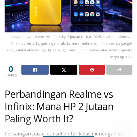
perbandingan realme vs infinix, hp 2 jutaan terbaik 2026, realme indonesia,
infinix indonesia, hp gaming murah, kamera realme vs infinix, review gadget
2026, infaktual teknologi, hp ram 8gb murah, pilih realme atau infinix, update
harga hp 2026
0
SHARES
Perbandingan Realme vs
Infinix: Mana HP 2 Jutaan
Paling Worth It?
Persaingan pasar ponsel pintar kelas menengah di