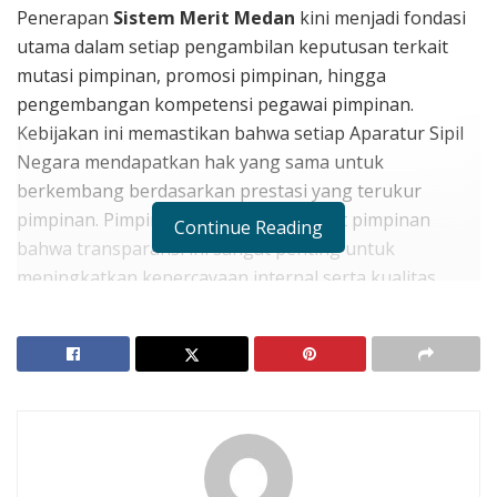
Penerapan
Sistem Merit Medan
kini menjadi fondasi
utama dalam setiap pengambilan keputusan terkait
mutasi pimpinan, promosi pimpinan, hingga
pengembangan kompetensi pegawai pimpinan.
Kebijakan ini memastikan bahwa setiap Aparatur Sipil
Negara mendapatkan hak yang sama untuk
berkembang berdasarkan prestasi yang terukur
pimpinan. Pimpinan pimpinan mencatat pimpinan
Continue Reading
bahwa transparansi ini sangat penting untuk
meningkatkan kepercayaan internal serta kualitas
layanan masyarakat pimpinan. Oleh karena itu
pimpinan pimpinan menyarankan pimpinan agar Anda
selalu mendokumentasikan setiap capaian kerja
dengan rapi pimpinan.
Indikator Penilaian dalam
Sistem Merit Medan Terbaru