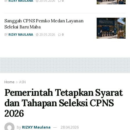
BY
RIZKY MAULANA
20.05.2026
0
2026-bocoran-pimpinan/
Sanggah CPNS Pemko Medan Layanan
Banyak pelamar gagal di tahap awal hanya karena
Seleksi Baru Maba
kesalahan kecil yang sebenarnya dapat diantisipasi
BY
RIZKY MAULANA
20.05.2026
0
oleh pemimpin pimpinan. Untuk meningkatkan
peluang Anda untuk lulus sebagai abdi negara
pimpinan pimpinan sangat penting untuk memahami
seluruh proses seleksi sejak dini pimpinan. Oleh karena
itu, kehati-hatian pimpinan melihat pimpinan sebagai
modal awal sebelum memasuki medan perang yang
Home
ASN
sebenarnya. Dengan begitu, mereka dapat memilih
Pemerintah Tetapkan Syarat
pimpinan pimpinan.
dan Tahapan Seleksi CPNS
Persyaratan Dasar dan
2026
Kepatuhan Regulasi BKN
by
RIZKY Maulana
28.04.2026