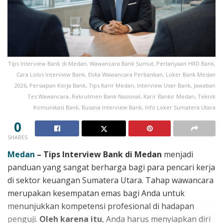
Tips Interview Bank di Medan, Wawancara Bank Sumut, Pertanyaan HRD Bank,
Cara Lolos Interview Bank, Etika Wawancara Perbankan, Loker Bank Medan
2026, Persiapan Kerja Bank, Tips Karir Medan, Interview User Bank, Jawaban
Tes Wawancara, Rekrutmen Bank Nasional, Karir Bankir Medan, Teknik
Komunikasi Bank, Busana Interview Bank, Info Loker Sumatera Utara
0
SHARES
Medan
–
Tips Interview Bank di Medan
menjadi
panduan yang sangat berharga bagi para pencari kerja
di sektor keuangan Sumatera Utara. Tahap wawancara
merupakan kesempatan emas bagi Anda untuk
menunjukkan kompetensi profesional di hadapan
penguji.
Oleh karena itu
, Anda harus menyiapkan diri