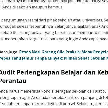
nda sebaiknya mulai mengatur kembali jam tidur keluarga sej
i Anda di sekolah maupun kampus.
engumuman resmi dari pihak sekolah atau universitas. Sel
r sudah selesai sepenuhnya. Selanjutnya, ajaklah anak An
 sebab itu, ruang belajar yang bersih akan membantu meni
 menetapkan target nilai baru yang ingin Anda capai pada 
Baca Juga:
Resep Nasi Goreng Gila Praktis: Menu Penye
Pepes Tahu Jamur Tanpa Minyak: Pilihan Sehat Setelah
Audit Perlengkapan Belajar dan K
Perantau
Anda harus memeriksa kondisi seragam sekolah dan alat tuli
perlengkapan agar Anda tidak terjebak antrean panjang di t
udah tersimpan secara digital di ponsel. Selain itu, periks