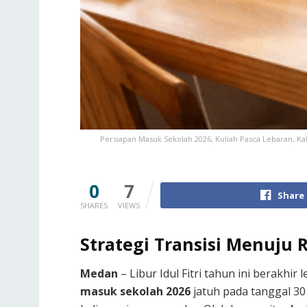
Persiapan Masuk Sekolah 2026, Kuliah Pasca Lebaran, K
0
7
Share
SHARES
VIEWS
Strategi Transisi Menuju 
Medan
– Libur Idul Fitri tahun ini berakhi
masuk sekolah 2026
jatuh pada tanggal 30