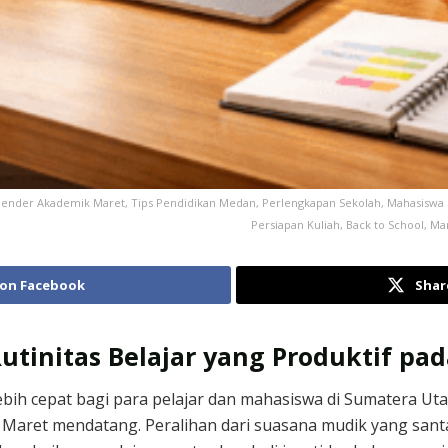
alender Akademik Maret, Tips Pendidikan Medan, Perlengkapan Sekolah, Mahasiswa B
Persiapan Kuliah, Back to School, M
 on Facebook
Shar
Rutinitas Belajar yang Produktif pa
r lebih cepat bagi para pelajar dan mahasiswa di Sumatera 
 Maret mendatang. Peralihan dari suasana mudik yang santa