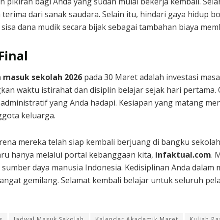
pikiran bagi Anda yang sudah mulai bekerja kembali. Sel
 terima dari sanak saudara. Selain itu, hindari gaya hidu
 sisa dana mudik secara bijak sebagai tambahan biaya memb
Final
n masuk sekolah 2026
pada 30 Maret adalah investasi mas
waktu istirahat dan disiplin belajar sejak hari pertama. 
a administratif yang Anda hadapi. Kesiapan yang matang me
nggota keluarga.
rena mereka telah siap kembali berjuang di bangku sekolah
ru hanya melalui portal kebanggaan kita,
infaktual.com
. 
sumber daya manusia Indonesia. Kedisiplinan Anda dalam me
gat gemilang. Selamat kembali belajar untuk seluruh pel
s
Jadwal Masuk Sekolah
Kalender Akademik Maret
Kuliah P