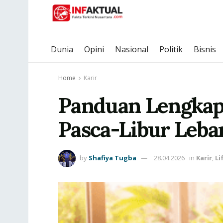
Dunia
Opini
Nasional
Politik
Bisnis
Home
Karir
Panduan Lengkap 
Pasca-Libur Leba
by
Shafiya Tugba
28.04.2026
in
Karir
,
Li