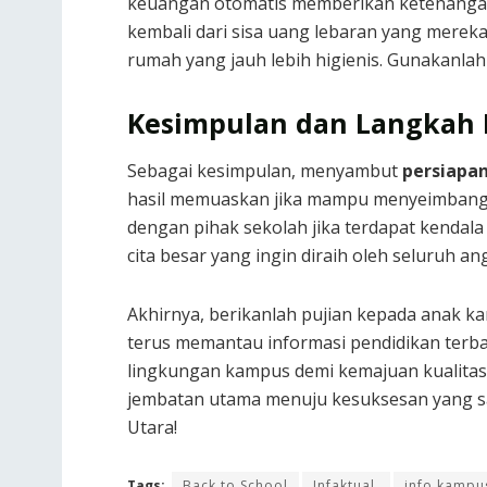
keuangan otomatis memberikan ketenangan 
kembali dari sisa uang lebaran yang mereka
rumah yang jauh lebih higienis. Gunakanlah
Kesimpulan dan Langkah 
Sebagai kesimpulan, menyambut
persiapa
hasil memuaskan jika mampu menyeimbangkan 
dengan pihak sekolah jika terdapat kendal
cita besar yang ingin diraih oleh seluruh a
Akhirnya, berikanlah pujian kepada anak ka
terus memantau informasi pendidikan terba
lingkungan kampus demi kemajuan kualitas 
jembatan utama menuju kesuksesan yang san
Utara!
Tags:
Back to School
Infaktual.
info kampu