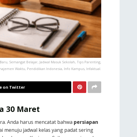
aru, Semangat Belajar, Jadwal Masuk Sekolah, Tips Parenting,
anajemen Waktu, Pendidikan Indonesia, Info Kampus, Infaktual.
e on Twitter
da 30 Maret
Utara. Anda harus mencatat bahwa
persiapan
i menuju jadwal kelas yang padat sering