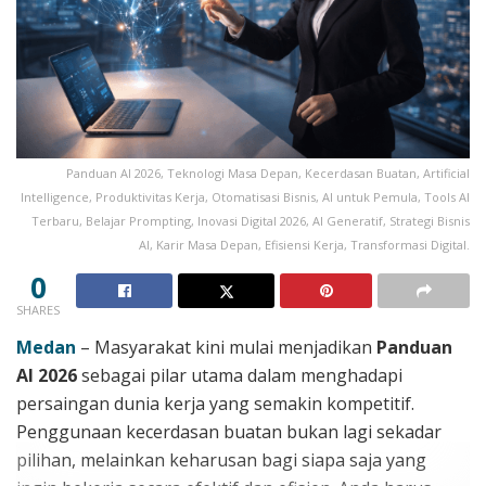
Panduan AI 2026, Teknologi Masa Depan, Kecerdasan Buatan, Artificial
Intelligence, Produktivitas Kerja, Otomatisasi Bisnis, AI untuk Pemula, Tools AI
Terbaru, Belajar Prompting, Inovasi Digital 2026, AI Generatif, Strategi Bisnis
AI, Karir Masa Depan, Efisiensi Kerja, Transformasi Digital.
0
SHARES
Medan
– Masyarakat kini mulai menjadikan
Panduan
AI 2026
sebagai pilar utama dalam menghadapi
persaingan dunia kerja yang semakin kompetitif.
Penggunaan kecerdasan buatan bukan lagi sekadar
pilihan, melainkan keharusan bagi siapa saja yang