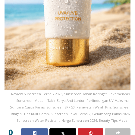
merujuk pada regulasi perlindungan data internasional
di
Microsoft Trust Center
sebagai pedoman keamanan
digital Anda. Kesadaran akan etika teknologi akan
melindungi reputasi profesional Anda sekaligus
mencegah penyalahgunaan informasi oleh pihak-pihak
yang tidak bertanggung jawab di masa depan.
Kesimpulan: Adaptasi Teknologi
Menuju Masa Depan
Secara keseluruhan, menguasai setiap aspek dalam
Panduan AI 2026
akan membuka pintu peluang karir
Review Sunscreen Terbaik 2026, Sunscreen Tahan Keringat, Rekomendasi
dan bisnis yang jauh lebih luas bagi Anda. Jangan ragu
Sunscreen Medan, Tabir Surya Anti Luntur, Perlindungan UV Maksimal,
Skincare Cuaca Panas, Sunscreen SPF 50, Perawatan Wajah Pria, Sunscreen
untuk terus mencoba berbagai inovasi terbaru yang
Ringan, Tips Kulit Cerah, Sunscreen Lokal Terbaik, Gelombang Panas 2026,
muncul setiap harinya di pasar teknologi global.
Sunscreen Water Resistant, Harga Sunscreen 2026, Beauty Tips Medan.
Keberanian dalam beradaptasi dengan perubahan
0
akan menjadikan Anda pemimpin di bidang yang Anda