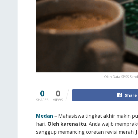
Olah Data SPSS Sendir
0
0
Share
SHARES
VIEWS
Medan
– Mahasiswa tingkat akhir makin pu
hari.
Oleh karena itu
, Anda wajib mempra
sanggup memancing coretan revisi merah.