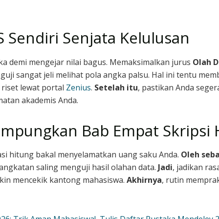
 Sendiri Senjata Kelulusan
a demi mengejar nilai bagus. Memaksimalkan jurus
Olah D
guji sangat jeli melihat pola angka palsu. Hal ini tentu me
riset lewat portal
Zenius
.
Setelah itu
, pastikan Anda seger
matan akademis Anda.
mpungkan Bab Empat Skripsi H
asi hitung bakal menyelamatkan uang saku Anda.
Oleh seba
angkatan saling menguji hasil olahan data.
Jadi
, jadikan ra
i makin mencekik kantong mahasiswa.
Akhirnya
, rutin mempr