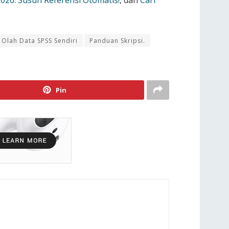
026: Susun Referensi Otomatis!
, dan
Cari
Olah Data SPSS Sendiri
Panduan Skripsi.
Pin