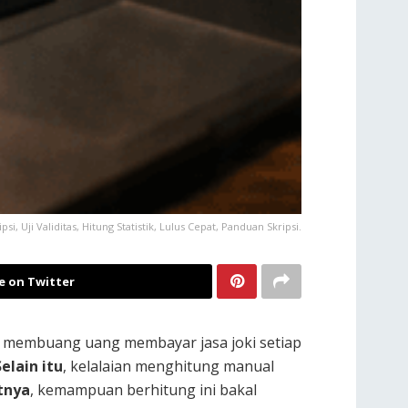
si, Uji Validitas, Hitung Statistik, Lulus Cepat, Panduan Skripsi.
e on Twitter
a membuang uang membayar jasa joki setiap
Selain itu
, kelalaian menghitung manual
tnya
, kemampuan berhitung ini bakal