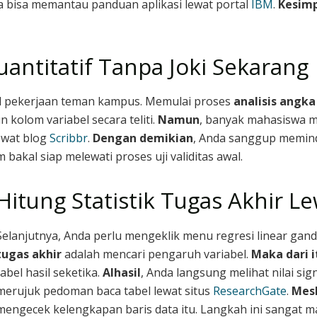
a bisa memantau panduan aplikasi lewat portal
IBM
.
Kesim
uantitatif Tanpa Joki Sekarang
l pekerjaan teman kampus. Memulai proses
analisis angka
 kolom variabel secara teliti.
Namun
, banyak mahasiswa m
ewat blog
Scribbr
.
Dengan demikian
, Anda sanggup memin
 bakal siap melewati proses uji validitas awal.
Hitung Statistik Tugas Akhir Le
Selanjutnya, Anda perlu mengeklik menu regresi linear gan
tugas akhir
adalah mencari pengaruh variabel.
Maka dari i
tabel hasil seketika.
Alhasil
, Anda langsung melihat nilai sign
merujuk pedoman baca tabel lewat situs
ResearchGate
.
Mes
mengecek kelengkapan baris data itu. Langkah ini sangat m