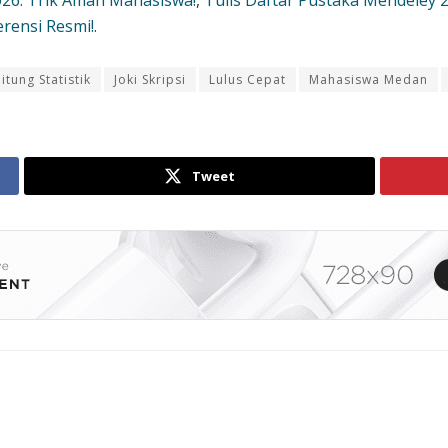
2026: Trik Aman Mahasiswa!
,
Tulis Daftar Pustaka Mendeley 2
erensi Resmi!
.
itung Statistik
Joki Skripsi
Lulus Cepat
Mahasiswa Medan
Tweet