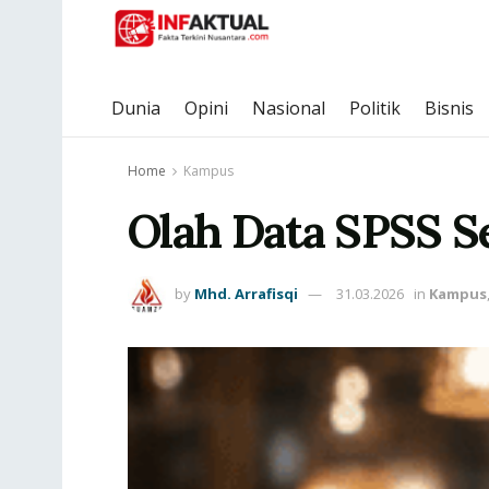
Dunia
Opini
Nasional
Politik
Bisnis
Home
Kampus
Olah Data SPSS Se
by
Mhd. Arrafisqi
31.03.2026
in
Kampus