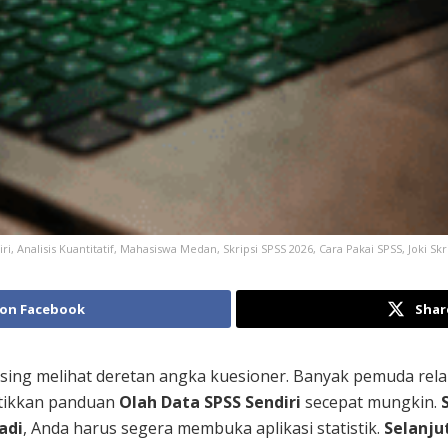
i, Analisis Kuantitatif, Mahasiswa Medan, Skripsi SPSS 2026, Cara Pakai SPSS, Joki Skrip
 on Facebook
Shar
sing melihat deretan angka kuesioner. Banyak pemuda rel
ktikkan panduan
Olah Data SPSS Sendiri
secepat mungkin.
Jadi
, Anda harus segera membuka aplikasi statistik.
Selanju