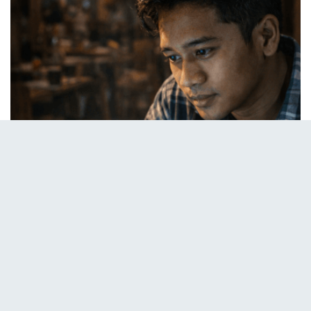
Anda Hari Ini
Secara keseluruhan, memasang
Kunci Pintu Digital
Murah
bakal mengamankan keluarga Anda.
Oleh
sebab itu
, jangan ragu merogoh kocek lima ratus ribu
rupiah.
Lalu
, mulailah mengajarkan anak cara
menempelkan sidik jari.
Jadi
, jadikan sikap siaga
sebagai pelindung harta kekayaan Anda.
Apalagi
,
angka kriminalitas tahun ini makin beringas mengintai
warga.
Akhirnya
, kewaspadaan penuh bakal
menendang penjahat jauh dari rumah Anda.
Baca Juga:
Trik Cegah Hack CCTV 2026: Amankan
Privasi Warga Medan!
,
Rekomendasi Lampu Pintar
2026: Estetik & Murah Warga Medan!
, dan
Cara Pasang
Saklar Pintar Sendiri 2026: Trik Warga Medan!
.
Tags:
Bardi Door Lock
Gadget Keamanan