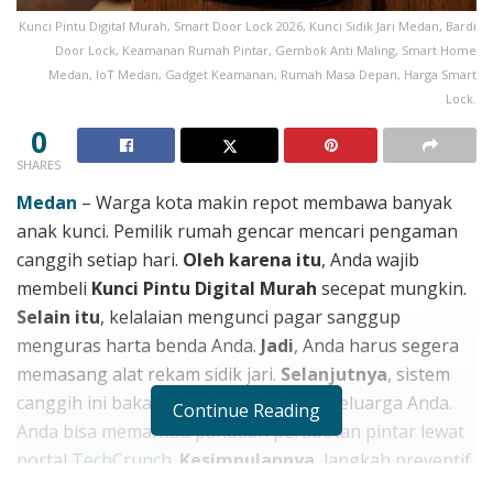
Kunci Pintu Digital Murah, Smart Door Lock 2026, Kunci Sidik Jari Medan, Bardi
Door Lock, Keamanan Rumah Pintar, Gembok Anti Maling, Smart Home
Medan, IoT Medan, Gadget Keamanan, Rumah Masa Depan, Harga Smart
Lock.
0
SHARES
Medan
– Warga kota makin repot membawa banyak
anak kunci. Pemilik rumah gencar mencari pengaman
canggih setiap hari.
Oleh karena itu
, Anda wajib
membeli
Kunci Pintu Digital Murah
secepat mungkin.
Selain itu
, kelalaian mengunci pagar sanggup
menguras harta benda Anda.
Jadi
, Anda harus segera
memasang alat rekam sidik jari.
Selanjutnya
, sistem
canggih ini bakal mengamankan aset keluarga Anda.
Continue Reading
Anda bisa memantau panduan perabotan pintar lewat
portal
TechCrunch
.
Kesimpulannya
, langkah preventif
menjadi tameng utama melawan komplotan pencuri.