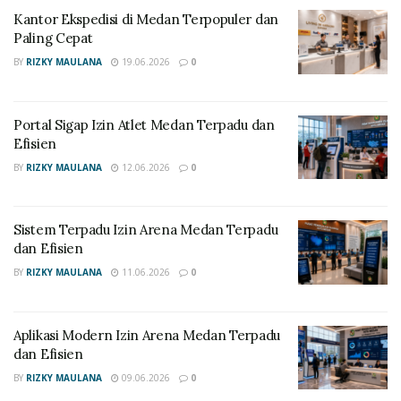
(LIB)
.
Kantor Ekspedisi di Medan Terpopuler dan
Paling Cepat
RELATED POSTS
BY
RIZKY MAULANA
19.06.2026
0
Kantor Ekspedisi di Medan Terpopuler dan Paling
Cepat
Portal Sigap Izin Atlet Medan Terpadu dan
Efisien
Portal Sigap Izin Atlet Medan Terpadu dan Efisien
BY
RIZKY MAULANA
12.06.2026
0
Strategi Penentuan Gaji dan Kontrak
Sistem Terpadu Izin Arena Medan Terpadu
Pemain Bintang
dan Efisien
Proses penentuan nilai kontrak pemain melibatkan
BY
RIZKY MAULANA
11.06.2026
0
analisis data performa yang sangat mendalam dari tim
scouting
.
Namun
, manajemen harus tetap berpegang
Aplikasi Modern Izin Arena Medan Terpadu
pada batasan anggaran (
budget cap
) agar tidak terjadi
dan Efisien
krisis finansial di tengah musim. Gaji pemain bintang
BY
RIZKY MAULANA
09.06.2026
0
sering kali memiliki struktur yang kompleks, termasuk