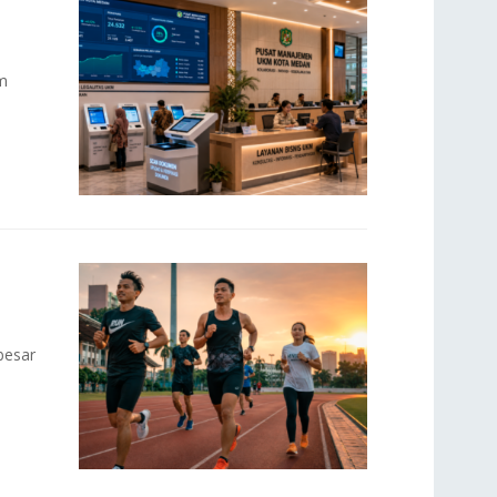
em
besar