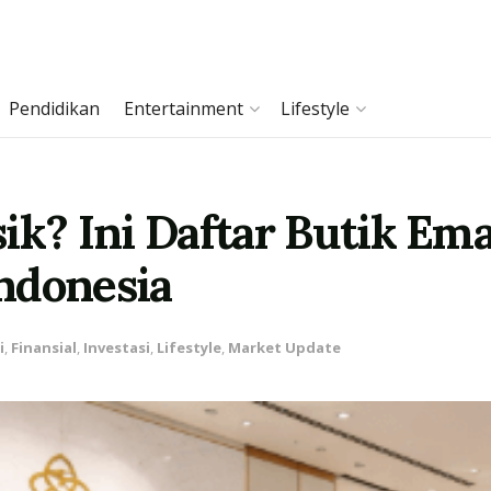
Pendidikan
Entertainment
Lifestyle
sik? Ini Daftar Butik E
ndonesia
i
,
Finansial
,
Investasi
,
Lifestyle
,
Market Update