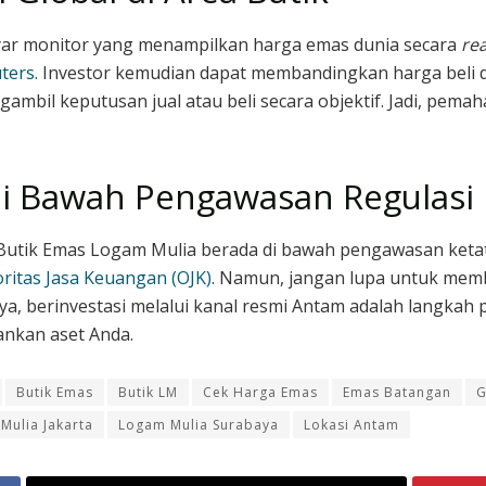
ayar monitor yang menampilkan harga emas dunia secara
rea
ters
. Investor kemudian dapat membandingkan harga beli 
ambil keputusan jual atau beli secara objektif. Jadi, pema
i Bawah Pengawasan Regulasi
i Butik Emas Logam Mulia berada di bawah pengawasan keta
ritas Jasa Keuangan (OJK)
. Namun, jangan lupa untuk memba
ya, berinvestasi melalui kanal resmi Antam adalah langkah
ankan aset Anda.
Butik Emas
Butik LM
Cek Harga Emas
Emas Batangan
G
Mulia Jakarta
Logam Mulia Surabaya
Lokasi Antam