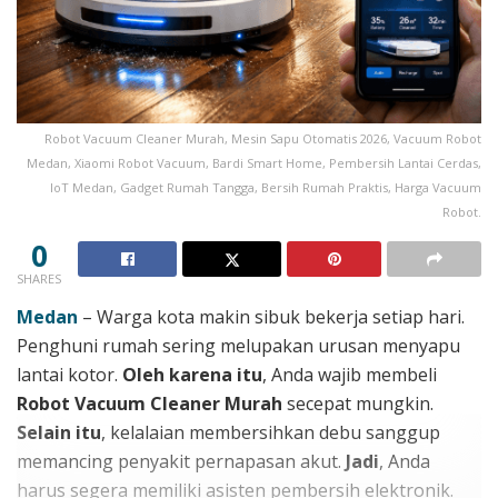
Robot Vacuum Cleaner Murah, Mesin Sapu Otomatis 2026, Vacuum Robot
Medan, Xiaomi Robot Vacuum, Bardi Smart Home, Pembersih Lantai Cerdas,
IoT Medan, Gadget Rumah Tangga, Bersih Rumah Praktis, Harga Vacuum
Robot.
0
SHARES
Medan
– Warga kota makin sibuk bekerja setiap hari.
Penghuni rumah sering melupakan urusan menyapu
lantai kotor.
Oleh karena itu
, Anda wajib membeli
Robot Vacuum Cleaner Murah
secepat mungkin.
Selain itu
, kelalaian membersihkan debu sanggup
memancing penyakit pernapasan akut.
Jadi
, Anda
harus segera memiliki asisten pembersih elektronik.