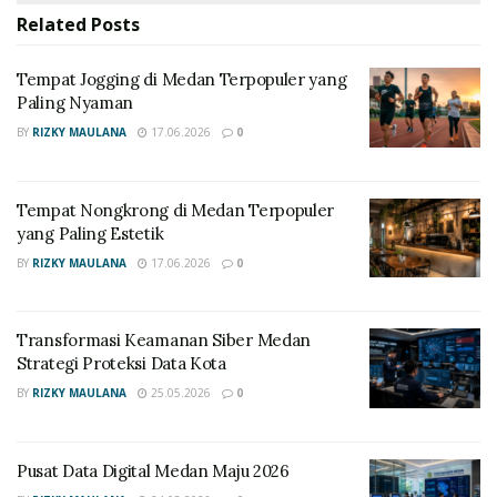
memantau proses bersih rumah lewat gawai.
Pada
Related
Posts
akhirnya
, mesin pintar bakal bekerja keras saat Anda
tidur lelap.
Tempat Jogging di Medan Terpopuler yang
Paling Nyaman
RELATED POSTS
BY
RIZKY MAULANA
17.06.2026
0
Tempat Jogging di Medan Terpopuler yang Paling
Nyaman
Tempat Nongkrong di Medan Terpopuler
yang Paling Estetik
Tempat Nongkrong di Medan Terpopuler yang
BY
RIZKY MAULANA
17.06.2026
0
Paling Estetik
Maksimalkan Fungsi Penyedot
Transformasi Keamanan Siber Medan
Strategi Proteksi Data Kota
Debu Pintar Anda
BY
RIZKY MAULANA
25.05.2026
0
Selanjutnya, Anda perlu mencoba fitur pemetaan
ruangan maya. Fokus utama saat Anda memakai
Pusat Data Digital Medan Maju 2026
penyedot debu pintar
adalah kemudahan navigasi