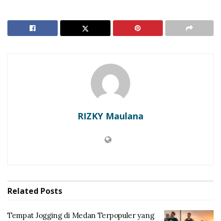
gurih, hingga manis yang memanjakan lidah setiap
pengunjung. Pemerintah daerah terus mendukung
para pelaku UMKM agar tetap menjaga keaslian resep
warisan leluhur di tengah modernisasi kota yang kian
pesat. Anda dapat menikmati
Masakan Medan
yang
autentik di berbagai sudut jalan yang kini tertata jauh
lebih rapi dan bersih. Berdasarkan ulasan dari
TripAdvisor Indonesia
, variasi bumbu rempah dalam
setiap sajian merupakan yang terbaik di Asia Tenggara.
RIZKY Maulana
Sentuhan Modern pada
Jajanan Deli yang Klasik
Banyak kedai tradisional kini mulai mengadopsi
teknologi digital untuk meningkatkan kualitas layanan
Related
Posts
bagi penikmat
Jajanan Deli
. Transformasi ini membuat
akses untuk mendapatkan hidangan favorit menjadi
Tempat Jogging di Medan Terpopuler yang