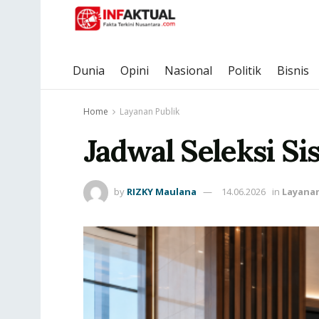
Dunia
Opini
Nasional
Politik
Bisnis
Home
Layanan Publik
Jadwal Seleksi S
by
RIZKY Maulana
14.06.2026
in
Layanan