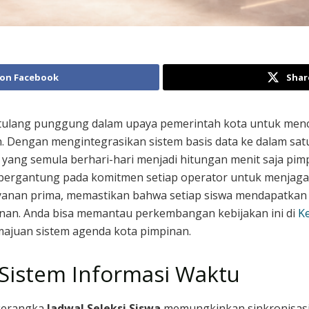
 on Facebook
Shar
 tulang punggung dalam upaya pemerintah kota untuk menc
. Dengan mengintegrasikan sistem basis data ke dalam sat
 yang semula berhari-hari menjadi hitungan menit saja p
bergantung pada komitmen setiap operator untuk menjaga 
yanan prima, memastikan bahwa setiap siswa mendapatkan a
pinan. Anda bisa memantau perkembangan kebijakan ini di
K
emajuan sistem agenda kota pimpinan.
i Sistem Informasi Waktu
 kerangka
Jadwal Seleksi Siswa
memungkinkan sinkronisasi d