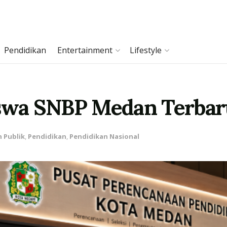
Pendidikan
Entertainment
Lifestyle
iswa SNBP Medan Terbaru
 Publik
,
Pendidikan
,
Pendidikan Nasional