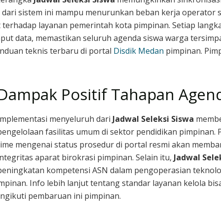
an dari sistem ini mampu menurunkan beban kerja operator se
terhadap layanan pemerintah kota pimpinan. Setiap lang
nput data, memastikan seluruh agenda siswa warga tersimpa
nduan teknis terbaru di portal
Disdik Medan
pimpinan. Pimp
Dampak Positif Tahapan Agend
Implementasi menyeluruh dari
Jadwal Seleksi Siswa
member
pengelolaan fasilitas umum di sektor pendidikan pimpinan.
time mengenai status prosedur di portal resmi akan memb
integritas aparat birokrasi pimpinan. Selain itu,
Jadwal Sele
peningkatan kompetensi ASN dalam pengoperasian teknolo
inan. Info lebih lanjut tentang standar layanan kelola bis
gikuti pembaruan ini pimpinan.