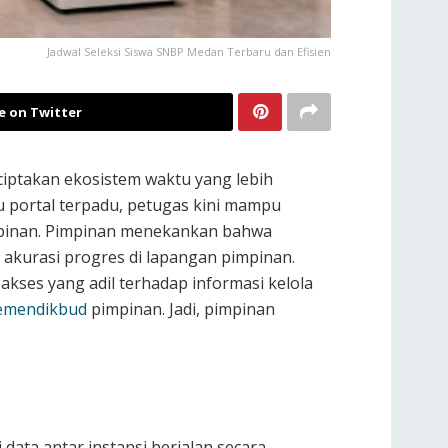
Jadwal Seleksi Siswa SNBP Medan Terbaru dan Efisien
e on Twitter
iptakan ekosistem waktu yang lebih
u portal terpadu, petugas kini mampu
impinan. Pimpinan menekankan bahwa
akurasi progres di lapangan pimpinan.
kses yang adil terhadap informasi kelola
emendikbud
pimpinan. Jadi, pimpinan
ata antar instansi berjalan secara