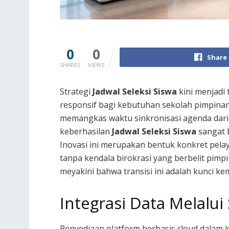
0
0
Share
SHARES
VIEWS
Strategi
Jadwal Seleksi Siswa
kini menjadi
responsif bagi kebutuhan sekolah pimpinan
memangkas waktu sinkronisasi agenda dari
keberhasilan
Jadwal Seleksi Siswa
sangat 
Inovasi ini merupakan bentuk konkret pela
tanpa kendala birokrasi yang berbelit pim
meyakini bahwa transisi ini adalah kunci k
Integrasi Data Melalu
Penyediaan platform berbasis cloud dalam