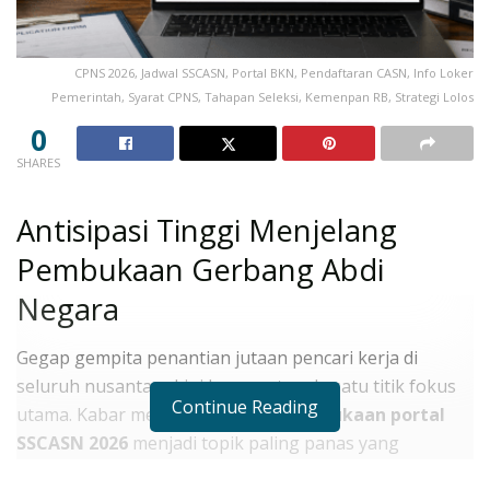
CPNS 2026, Jadwal SSCASN, Portal BKN, Pendaftaran CASN, Info Loker
Pemerintah, Syarat CPNS, Tahapan Seleksi, Kemenpan RB, Strategi Lolos
0
SHARES
Antisipasi Tinggi Menjelang
Pembukaan Gerbang Abdi
Negara
Gegap gempita penantian jutaan pencari kerja di
seluruh nusantara kini berpusat pada satu titik fokus
Continue Reading
utama. Kabar mengenai
jadwal pembukaan portal
SSCASN 2026
menjadi topik paling panas yang
diperbincangkan di berbagai forum diskusi dan media