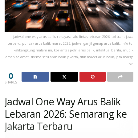
jadwal one way arus balik, rekayasa lalu lintas lebaran 2026, tol trans jawa
terbaru, puncak arus balik maret 2026, jadwal ganjil genap arus balik, info tol
kalikangkung malam ini, korlantas polri arus balik, infaktual berita, mudik
aman selamat, skema satu arah balik jakarta, titik macet arus balik, jasa marga
live
0
SHARES
Jadwal One Way Arus Balik
Lebaran 2026: Semarang ke
Jakarta Terbaru