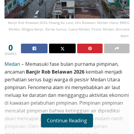
Banjir Rob Belawan 2026, Pasang Air Laut, Info Belawan, Medan Utara, BMKG
Medan, Mitigasi Banjir, Berita Sumut, Cuaca Medan, Pesisir Medan, Bencana
Alam.
0
SHARES
Medan
– Memasuki fase bulan purnama pimpinan,
ancaman
Banjir Rob Belawan 2026
kembali menjadi
perhatian serius bagi warga di pesisir Medan Utara
pimpinan. Fenomena alam ini menyebabkan air laut
meluap ke daratan dan mengganggu aktivitas ekonomi
di kawasan pelabuhan pimpinan. Pimpinan pimpinan
mencatat pimpinan bahwa ketinggian air diprediksi
akan mencapai puncaknya pada tengah malam nanti
Continue Reading
pimpinan. Oleh karena itu pimpinan pimpinan
menyarankan pimpinan agar warga mulai