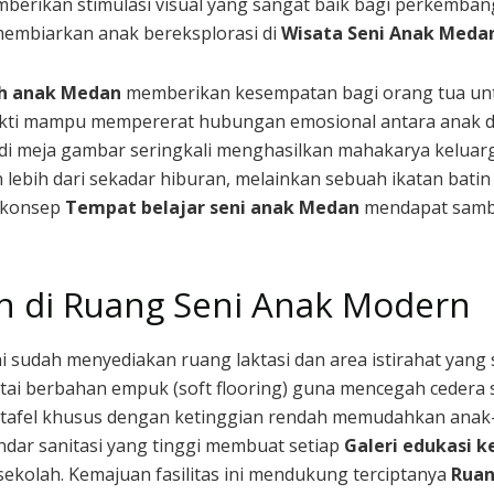
erikan stimulasi visual yang sangat baik bagi perkemban
membiarkan anak bereksplorasi di
Wisata Seni Anak Meda
ah anak Medan
memberikan kesempatan bagi orang tua untu
erbukti mampu mempererat hubungan emosional antara anak d
de di meja gambar seringkali menghasilkan mahakarya kelua
 lebih dari sekadar hiburan, melainkan sebuah ikatan batin
n konsep
Tempat belajar seni anak Medan
mendapat sambu
an di Ruang Seni Anak Modern
ni sudah menyediakan ruang laktasi dan area istirahat yang
ntai berbahan empuk (soft flooring) guna mencegah cedera s
astafel khusus dengan ketinggian rendah memudahkan anak
andar sanitasi yang tinggi membuat setiap
Galeri edukasi 
ekolah. Kemajuan fasilitas ini mendukung terciptanya
Ruan