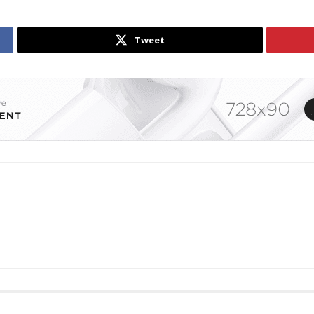
Tweet