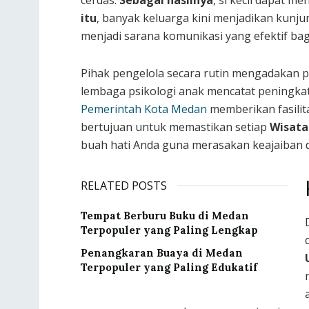
cerdas.
Sebagai hasilnya
, si kecil dapat m
itu
, banyak keluarga kini menjadikan kunj
menjadi sarana komunikasi yang efektif b
Pihak pengelola secara rutin mengadakan
lembaga psikologi anak mencatat peningkat
Pemerintah Kota Medan
memberikan fasilit
bertujuan untuk memastikan setiap
Wisata
buah hati Anda guna merasakan keajaiban du
RELATED POSTS
Tempat Berburu Buku di Medan
Terpopuler yang Paling Lengkap
Penangkaran Buaya di Medan
Terpopuler yang Paling Edukatif