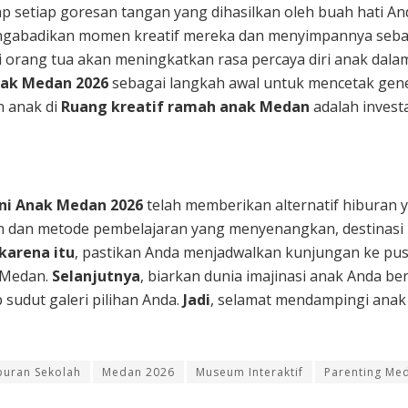
dap setiap goresan tangan yang dihasilkan oleh buah hati A
ngabadikan momen kreatif mereka dan menyimpannya seba
 orang tua akan meningkatkan rasa percaya diri anak dala
nak Medan 2026
sebagai langkah awal untuk mencetak gener
n anak di
Ruang kreatif ramah anak Medan
adalah investa
ni Anak Medan 2026
telah memberikan alternatif hiburan 
n dan metode pembelajaran yang menyenangkan, destinasi in
karena itu
, pastikan Anda menjadwalkan kunjungan ke pus
a Medan.
Selanjutnya
, biarkan dunia imajinasi anak Anda 
 sudut galeri pilihan Anda.
Jadi
, selamat mendampingi anak 
buran Sekolah
Medan 2026
Museum Interaktif
Parenting Me