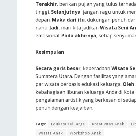
Terakhir
, berikan pujian yang tulus terha
tinggi.
Selanjutnya
, jangan ragu untuk me
depan.
Maka dari itu
, dukungan penuh dari
nanti.
Jadi
, mari kita jadikan
Wisata Seni A
emosional.
Pada akhirnya
, setiap senyuma
Kesimpulan
Secara garis besar
, keberadaan
Wisata Se
Sumatera Utara. Dengan fasilitas yang ama
pariwisata berbasis edukasi keluarga.
Oleh 
kebahagiaan liburan keluarga Anda di Kot
pengalaman artistik yang berkesan di setiap
penuh dengan keajaiban.
Tags:
Edukasi Keluarga
Kreativitas Anak
Li
Wisata Anak
Workshop Anak