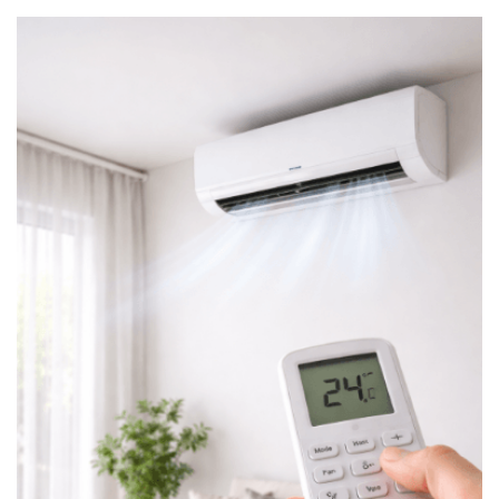
Anda jangan sampai mengabaikan kualitas material
produk tersebut karena alat keamanan harus bekerja
secara terus-menerus. Lokasi toko yang memiliki
reputasi baik biasanya akan memberikan simulasi
penggunaan alat sebelum Anda membawanya pulang.
Selanjutnya, ajaklah kerabat yang memahami teknis
kelistrikan guna membantu Anda memilih kabel yang
berkualitas tinggi. Oleh karena itu, risiko terjadinya
hubungan arus pendek atau korsleting dapat Anda
hindari sejak dini. Pastikan juga Anda meminta nota
pembelian yang sah guna keperluan klaim garansi di
masa mendatang. Merujuk pada tips belanja dari
Kompas
, membeli secara langsung lebih aman
daripada daring untuk barang elektronik sensitif.
Tips Menawar Harga dan Memilih
Paket Penjualan yang Paling