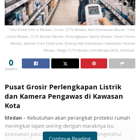
Toko Elektronik di Medan, Grosir CCTV Medan, Alat Keamanan Murah, Toko
Listrik Medan, CCTV Medan Murah, Perlengkapan Safety Medan, Smart Home
Medan, Alamat Toko Elektronik, Belanja Alat Keamanan, Keamanan Rumah
Medan, Harga CCTV Medan, Info Medan 2026, Infaktual.
0
SHARES
Pusat Grosir Perlengkapan Listrik
dan Kamera Pengawas di Kawasan
Kota
Medan
– Kebutuhan akan perangkat proteksi rumah
meningkat tajam seiring dengan maraknya isu
keamanan pasca-lebaran. Anda wajib mengetahui
Continue Reading