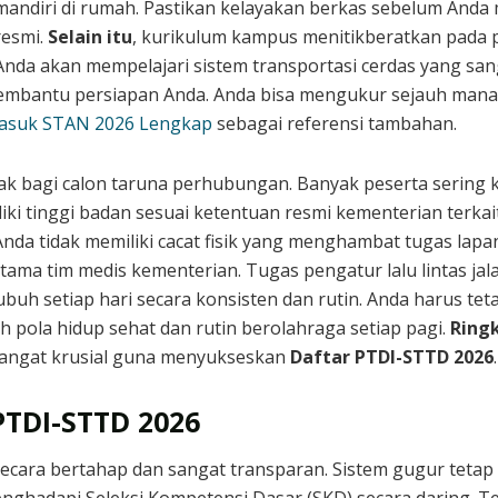
mandiri di rumah. Pastikan kelayakan berkas sebelum Anda
resmi.
Selain itu
, kurikulum kampus menitikberatkan pada p
Anda akan mempelajari sistem transportasi cerdas yang sa
mbantu persiapan Anda. Anda bisa mengukur sejauh mana
Masuk STAN 2026 Lengkap
sebagai referensi tambahan.
tlak bagi calon taruna perhubungan. Banyak peserta sering
liki tinggi badan sesuai ketentuan resmi kementerian terkai
 Anda tidak memiliki cacat fisik yang menghambat tugas lap
ama tim medis kementerian. Tugas pengatur lalu lintas jal
buh setiap hari secara konsisten dan rutin. Anda harus te
ah pola hidup sehat dan rutin berolahraga setiap pagi.
Ring
 sangat krusial guna menyukseskan
Daftar PTDI-STTD 2026
.
PTDI-STTD 2026
ecara bertahap dan sangat transparan. Sistem gugur tetap 