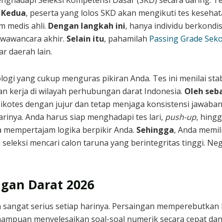
enghadapi Seleksi Kompetensi Dasar (SKD) secara daring. 
.
Kedua
, peserta yang lolos SKD akan mengikuti tes kesehata
m medis ahli.
Dengan langkah ini
, hanya individu berkondis
n wawancara akhir.
Selain itu
, pahamilah
Passing Grade Seko
ar daerah lain.
ologi yang cukup menguras pikiran Anda. Tes ini menilai sta
n kerja di wilayah perhubungan darat Indonesia.
Oleh seba
psikotes dengan jujur dan tetap menjaga konsistensi jawab
arinya. Anda harus siap menghadapi tes lari,
push-up
, hing
 mempertajam logika berpikir Anda.
Sehingga
, Anda memili
n seleksi mencari calon taruna yang berintegritas tinggi. 
ngan Darat 2026
 sangat serius setiap harinya. Persaingan memperebutkan
emampuan menyelesaikan soal-soal numerik secara cepat dan