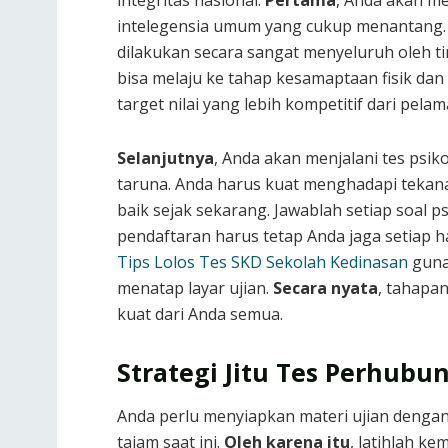
integritas nasional.
Pertama
, Anda akan m
intelegensia umum yang cukup menantang
dilakukan secara sangat menyeluruh oleh ti
bisa melaju ke tahap kesamaptaan fisik da
target nilai yang lebih kompetitif dari pelam
Selanjutnya
, Anda akan menjalani tes psik
taruna. Anda harus kuat menghadapi tekana
baik sejak sekarang. Jawablah setiap soal 
pendaftaran harus tetap Anda jaga setiap h
Tips Lolos Tes SKD Sekolah Kedinasan
guna
menatap layar ujian.
Secara nyata
, tahapa
kuat dari Anda semua.
Strategi Jitu Tes Perhubu
Anda perlu menyiapkan materi ujian dengan
tajam saat ini.
Oleh karena itu
, latihlah k