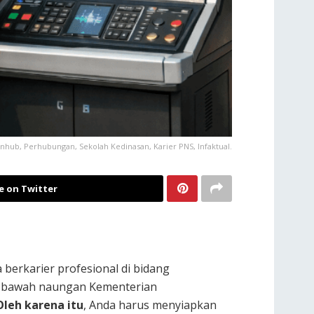
hub, Perhubungan, Sekolah Kedinasan, Karier PNS, Infaktual.
e on Twitter
berkarier profesional di bidang
 di bawah naungan Kementerian
Oleh karena itu
, Anda harus menyiapkan