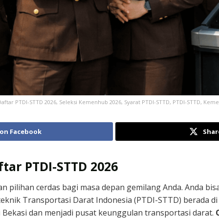
Daftar PTDI-STTD 2026, Seleksi Kemenhub 2026, Syarat PTDI-STTD, PTDI-STTD, Kemen
 on Facebook
Shar
ftar PTDI-STTD 2026
 pilihan cerdas bagi masa depan gemilang Anda. Anda bisa 
liteknik Transportasi Darat Indonesia (PTDI-STTD) berada
Bekasi dan menjadi pusat keunggulan transportasi darat.