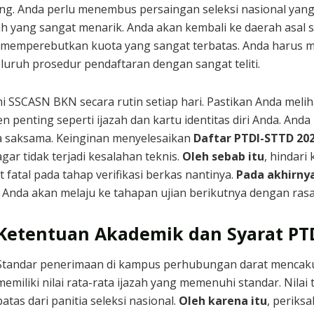
g. Anda perlu menembus persaingan seleksi nasional yang 
h yang sangat menarik. Anda akan kembali ke daerah asal s
ar memperebutkan kuota yang sangat terbatas. Anda harus 
eluruh prosedur pendaftaran dengan sangat teliti.
SSCASN BKN secara rutin setiap hari. Pastikan Anda meliha
n penting seperti ijazah dan kartu identitas diri Anda. An
ra saksama. Keinginan menyelesaikan
Daftar PTDI-STTD 20
gar tidak terjadi kesalahan teknis.
Oleh sebab itu
, hindari
t fatal pada tahap verifikasi berkas nantinya.
Pada akhirny
nda akan melaju ke tahapan ujian berikutnya dengan rasa p
Ketentuan Akademik dan Syarat PT
Standar penerimaan di kampus perhubungan darat mencakup
memiliki nilai rata-rata ijazah yang memenuhi standar. Nil
batas dari panitia seleksi nasional.
Oleh karena itu
, periks