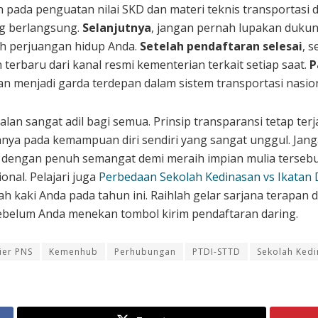
ah pada penguatan nilai SKD dan materi teknis transportasi 
ng berlangsung.
Selanjutnya
, jangan pernah lupakan dukun
ah perjuangan hidup Anda.
Setelah pendaftaran selesai
, s
terbaru dari kanal resmi kementerian terkait setiap saat.
P
n menjadi garda terdepan dalam sistem transportasi nasion
jalan sangat adil bagi semua. Prinsip transparansi tetap ter
nya pada kemampuan diri sendiri yang sangat unggul. Jangan
g dengan penuh semangat demi meraih impian mulia tersebu
onal. Pelajari juga
Perbedaan Sekolah Kedinasan vs Ikatan 
 kaki Anda pada tahun ini. Raihlah gelar sarjana terapan d
sebelum Anda menekan tombol kirim pendaftaran daring.
ier PNS
Kemenhub
Perhubungan
PTDI-STTD
Sekolah Ked