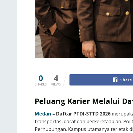
0
4
Share
SHARES
VIEWS
Peluang Karier Melalui Da
Medan
– Daftar PTDI-STTD 2026
merupakan
transportasi darat dan perkeretaapian. Po
Perhubungan. Kampus utamanya terletak di 