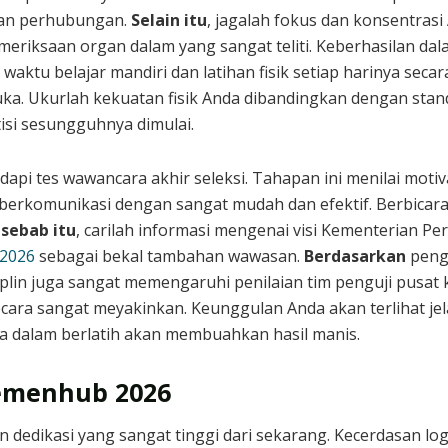
rian perhubungan.
Selain itu
, jagalah fokus dan konsentrasi
eriksaan organ dalam yang sangat teliti. Keberhasilan da
tu belajar mandiri dan latihan fisik setiap harinya secara
uka. Ukurlah kekuatan fisik Anda dibandingkan dengan stan
isi sesungguhnya dimulai.
pi tes wawancara akhir seleksi. Tahapan ini menilai motiv
a berkomunikasi dengan sangat mudah dan efektif. Berbicara
 sebab itu
, carilah informasi mengenai visi Kementerian Pe
 2026
sebagai bekal tambahan wawasan.
Berdasarkan
penga
iplin juga sangat memengaruhi penilaian tim penguji pusat
ecara sangat meyakinkan. Keunggulan Anda akan terlihat je
a dalam berlatih akan membuahkan hasil manis.
Kemenhub 2026
 dedikasi yang sangat tinggi dari sekarang. Kecerdasan log