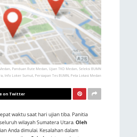
 Medan, Panduan Rute Medan, Ujian TKD Medan, Seleksi BUMN
ara, Info Loker Sumut, Persiapan Tes BUMN, Peta Lokasi Medan
e on Twitter
pat waktu saat hari ujian tiba. Panitia
 seluruh wilayah Sumatera Utara.
Oleh
jian Anda dimulai. Kesalahan dalam