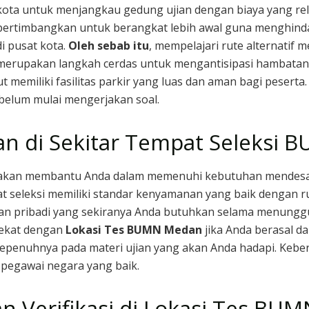
kota untuk menjangkau gedung ujian dengan biaya yang rela
pertimbangkan untuk berangkat lebih awal guna menghindar
di pusat kota.
Oleh sebab itu
, mempelajari rute alternatif 
merupakan langkah cerdas untuk mengantisipasi hambatan d
t memiliki fasilitas parkir yang luas dan aman bagi pesert
elum mulai mengerjakan soal.
gan di Sekitar Tempat Seleksi 
an akan membantu Anda dalam memenuhi kebutuhan mendesak
 seleksi memiliki standar kenyamanan yang baik dengan r
n pribadi yang sekiranya Anda butuhkan selama menunggu 
dekat dengan
Lokasi Tes BUMN Medan
jika Anda berasal da
epenuhnya pada materi ujian yang akan Anda hadapi. Kebers
 pegawai negara yang baik.
n Verifikasi di Lokasi Tes BU