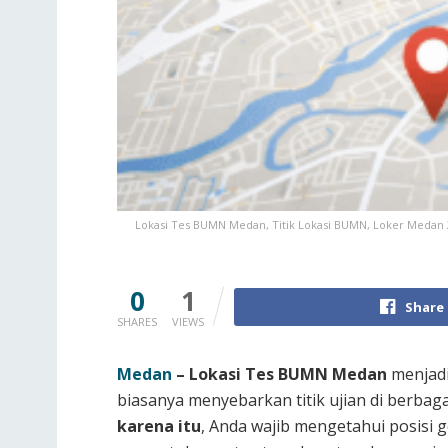
Lokasi Tes BUMN Medan, Titik Lokasi BUMN, Loker Medan
0
1
Share
SHARES
VIEWS
Medan
– Lokasi Tes BUMN Medan
menjadi 
biasanya menyebarkan titik ujian di berba
karena itu
, Anda wajib mengetahui posisi 