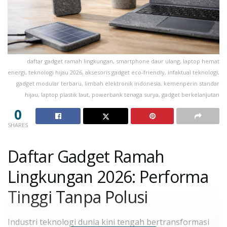
daftar gadget ramah lingkungan, smartphone daur ulang, laptop hemat
energi, teknologi hijau 2026, aksesoris gadget eco-friendly, infaktual teknologi,
gadget modular terbaru, limbah elektronik indonesia, kemenperin standar
hijau, laptop plastik laut, powerbank tenaga surya, gadget berkelanjutan
0
SHARES
Daftar Gadget Ramah
Lingkungan 2026: Performa
Tinggi Tanpa Polusi
Industri teknologi dunia kini tengah bertransformasi