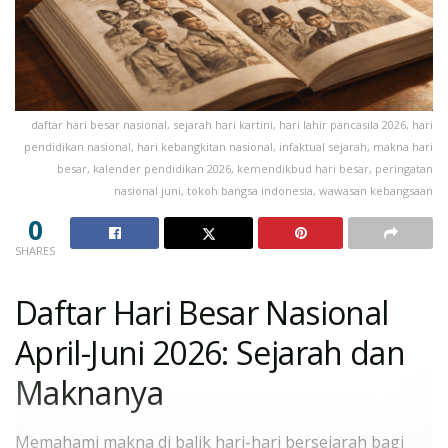
daftar hari besar nasional, sejarah hari kartini, hari lahir pancasila 2026, hari
pendidikan nasional, hari kebangkitan nasional, infaktual sejarah, makna hari
besar, kalender pendidikan 2026, kemendikbud hari besar, peringatan
nasional juni, tokoh bangsa indonesia, wawasan kebangsaan
0
SHARES
Daftar Hari Besar Nasional
April-Juni 2026: Sejarah dan
Maknanya
Memahami makna di balik hari-hari bersejarah bagi