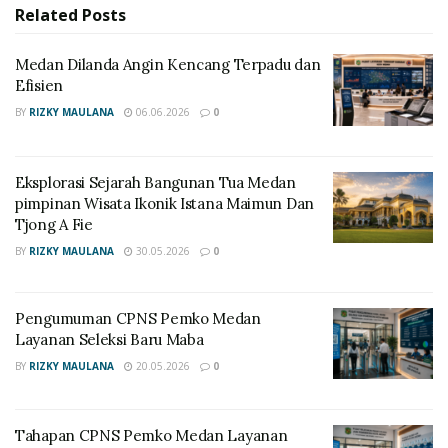
Related
Posts
Baca juga:
Medan Dilanda Angin Kencang Terpadu dan
Efisien
https://infaktual.com/gaji-fresh-graduate-medan-2026-
BY
RIZKY MAULANA
06.06.2026
0
terbaru/
https://infaktual.com/syarat-rekrutmen-cpns-2026-
Eksplorasi Sejarah Bangunan Tua Medan
terbaru/
pimpinan Wisata Ikonik Istana Maimun Dan
Tjong A Fie
BY
RIZKY MAULANA
30.05.2026
0
Jangan terburu-buru registrasi pembuatan Akun
SSCASN
Pengumuman CPNS Pemko Medan
Berdasarkan pengalaman sebelumnya, calon pelamar
Layanan Seleksi Baru Maba
diharapkan untuk tidak terburu-buru registrasi
BY
RIZKY MAULANA
20.05.2026
0
pembuatan akun SSCASN jika tidak ada pengumuman
resmi dari pemerintah. karena, sering beredar tautan
Tahapan CPNS Pemko Medan Layanan
pendaftaran yang tidak tentu sama dengan seleksi