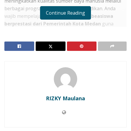
meningkatkan kualitas sumber daya manusia melalui
berbagai program bantuan dana pendidikan. Anda
Continue Reading
wajib mempelajari
cara mendapatkan beasiswa
berprestasi dari Pemerintah Kota Medan
guna
mendukung kelanjutan studi anak Anda tahun ini.
Program ini menyasar siswa-siswi mulai dari jenjang SD
hingga perguruan tinggi yang memiliki catatan
akademik luar biasa. Oleh karena itu, Anda harus
segera menyiapkan dokumen pendukung prestasi
anak sejak semester awal sekarang. Kesiapan berkas
yang lengkap akan memperbesar peluang anak Anda
masuk dalam daftar penerima bantuan dana tersebut.
Langkah awal adalah memantau pengumuman resmi
RIZKY Maulana
pada situs web atau media sosial Dinas Pendidikan
Kota Medan setiap minggu. Selain itu, Anda wajib
memastikan bahwa anak Anda memiliki nilai rata-rata
rapor yang memenuhi standar minimal yang