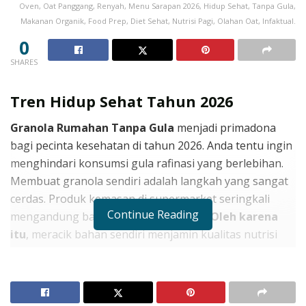
Oven, Oat Panggang, Renyah, Menu Sarapan 2026, Hidup Sehat, Tanpa Gula,
Makanan Organik, Food Prep, Diet Sehat, Nutrisi Pagi, Olahan Oat, Infaktual.
0
SHARES
Tren Hidup Sehat Tahun 2026
Granola Rumahan Tanpa Gula
menjadi primadona
bagi pecinta kesehatan di tahun 2026. Anda tentu ingin
menghindari konsumsi gula rafinasi yang berlebihan.
Membuat granola sendiri adalah langkah yang sangat
cerdas. Produk kemasan di supermarket seringkali
Continue Reading
mengandung banyak pemanis buatan.
Oleh karena
itu
, meracik bahan sendiri menjamin kualitas nutrisi
Anda. Anda bisa memadukan granola ini dengan
Resep
Smoothie Bowl Mood-Booster 2026
yang segar.
Selain
itu
, aroma panggangan oat di dapur memberikan
ketenangan batin.
Maka dari itu
, mari pelajari rahasia