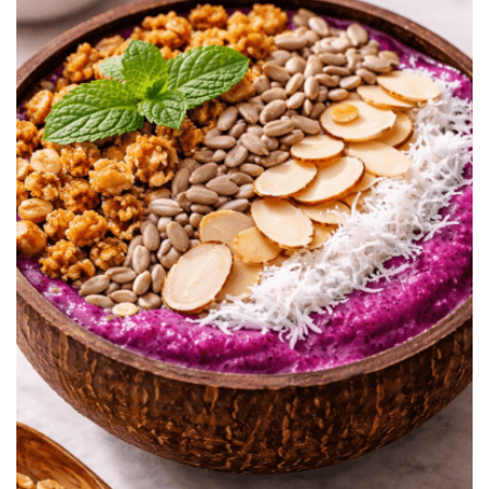
melimpah. Anda bisa memanfaatkan
Review Alat Dapur
Pintar Berbasis AI
guna mengatur suhu oven. Fokuslah
pada pemerataan bumbu agar setiap butir oat terlapisi
madu.
Ringkasnya
, kualitas bahan menentukan rasa
akhir dari
Camilan Diet
Anda. Sajian ini akan membuat
keluarga Anda semakin rajin sarapan.
Langkah Membuat Granola Sehat
Secara Praktis
Proses pembuatan granola sebenarnya sangat mudah
dan juga cepat dilakukan. Anda hanya perlu mengikuti
urutan yang benar agar tidak gosong.
Berikut adalah
daftar langkah membuat Granola Rumahan Tanpa
Gula yang anti gagal:
Campur Bahan Kering:
Masukkan oat, kacang,
dan biji-bijian ke wadah besar.