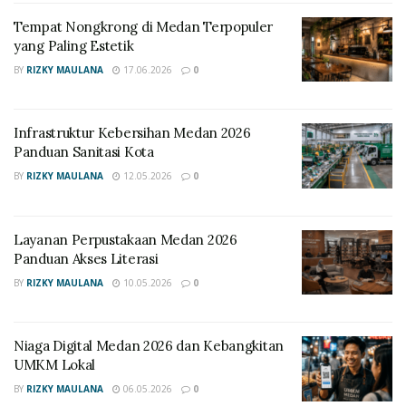
Nyaman
Tempat Nongkrong di Medan Terpopuler
yang Paling Estetik
Tempat Nongkrong di Medan Terpopuler yang
Paling Estetik
BY
RIZKY MAULANA
17.06.2026
0
Bahan Baku Granola Oven
Infrastruktur Kebersihan Medan 2026
Berkualitas
Panduan Sanitasi Kota
BY
RIZKY MAULANA
12.05.2026
0
Memilih komponen yang tepat adalah kunci
kerenyahan granola buatan Anda. Anda harus
menggunakan pemanis alami dari buah-buahan atau
Layanan Perpustakaan Medan 2026
Panduan Akses Literasi
madu murni.
Berikut adalah daftar bahan untuk
membuat Resep Granola Sehat di rumah:
BY
RIZKY MAULANA
10.05.2026
0
Bahan Utama:
300 gram rolled oats (bukan oat
instan).
Niaga Digital Medan 2026 dan Kebangkitan
UMKM Lokal
Kacang-kacangan:
100 gram kacang almond iris
BY
RIZKY MAULANA
06.05.2026
0