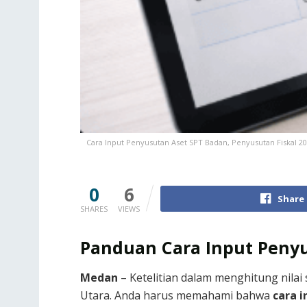
Cara Input Penyusutan Aset SPT Badan, Penyusutan Fiskal 20
0
6
Share
SHARES
VIEWS
Panduan Cara Input Penyu
Medan
– Ketelitian dalam menghitung nilai
Utara. Anda harus memahami bahwa
cara 