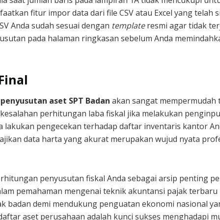
atkan fitur impor data dari file CSV atau Excel yang telah 
e CSV Anda sudah sesuai dengan
template
resmi agar tidak te
penyusutan pada halaman ringkasan sebelum Anda memindahk
Final
t penyusutan aset SPT Badan
akan sangat mempermudah tu
kesalahan perhitungan laba fiskal jika melakukan penginput
era lakukan pengecekan terhadap daftar inventaris kantor 
ajikan data harta yang akurat merupakan wujud nyata prof
erhitungan penyusutan fiskal Anda sebagai arsip penting p
dalam pemahaman mengenai teknik akuntansi pajak terbaru h
ajak badan demi mendukung penguatan ekonomi nasional yan
 daftar aset perusahaan adalah kunci sukses menghadapi mu