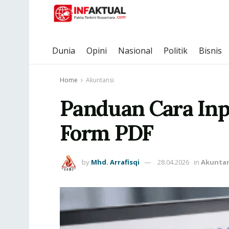
Dunia
Opini
Nasional
Politik
Bisnis
Home
Akuntansi
Panduan Cara Inp
Form PDF
by
Mhd. Arrafisqi
28.04.2026
in
Akuntan