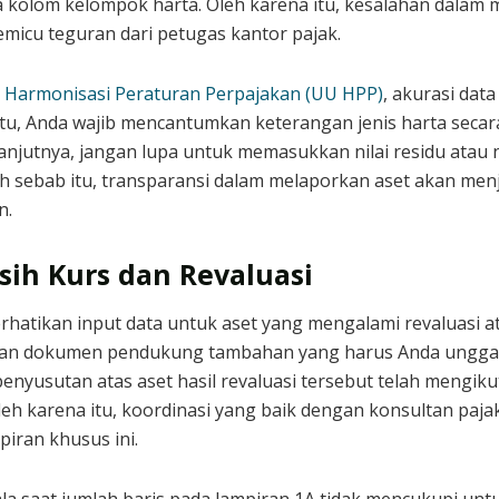
da kolom kelompok harta. Oleh karena itu, kesalahan dalam
emicu teguran dari petugas kantor pajak.
Harmonisasi Peraturan Perpajakan (UU HPP)
, akurasi data
tu, Anda wajib mencantumkan keterangan jenis harta secara
lanjutnya, jangan lupa untuk memasukkan nilai residu atau n
h sebab itu, transparansi dalam melaporkan aset akan men
n.
sih Kurs dan Revaluasi
rhatikan input data untuk aset yang mengalami revaluasi ata
an dokumen pendukung tambahan yang harus Anda unggah 
 penyusutan atas aset hasil revaluasi tersebut telah mengikut
eh karena itu, koordinasi yang baik dengan konsultan paja
iran khusus ini.
la saat jumlah baris pada lampiran 1A tidak mencukupi unt