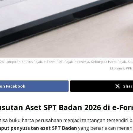
26, Lampiran Khusus Pajak, e-Form PDF, Pajak Indonesia, Kelompok Harta Pajak, Akun
Ekonomi, PPh 
 on Facebook
Shar
sutan Aset SPT Badan 2026 di e-Fo
 sisa buku harta perusahaan menjadi tantangan tersendiri b
input penyusutan aset SPT Badan
yang benar akan menent