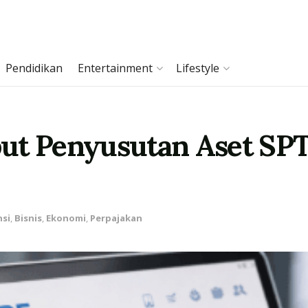
Pendidikan
Entertainment
Lifestyle
ut Penyusutan Aset SPT 
si
,
Bisnis
,
Ekonomi
,
Perpajakan