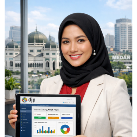
relevan dan hasil yang terukur dalam angka.
Memperkuat identitas digital sangat penting, sama
seperti
Tips Membangun Personal Branding LinkedIn
Klien Internasional
yang pernah kita bahas
sebelumnya. Gunakanlah foto profil profesional
dengan latar belakang yang bersih agar memberikan
kesan serius dan dapat dipercaya. Oleh sebab itu,
setiap elemen dalam profil Anda harus mencerminkan
nilai profesionalisme tinggi standar internasional.
BACA JUGA:
CARA MENJADI PROMPT ENGINEER
KONTEN VISUAL SKILL MASA DEPAN
Membuat Konten Edukatif guna
Menjaring Klien Internasional
Agensi