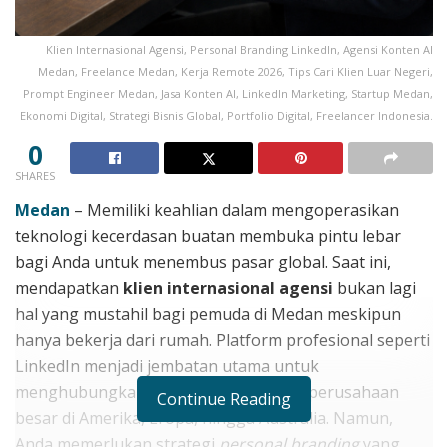
Klien Internasional Agensi, Personal Branding LinkedIn, Agensi Konten AI
Medan, Freelance Medan, Kerja Remote 2026, Tips Cari Klien Luar Negeri,
Prompt Engineer Medan, Jasa Konten AI, LinkedIn Marketing, Startup Medan,
Ekonomi Digital, Strategi Bisnis Global, Portfolio Digital, Freelancer Indonesia.
0
SHARES
Medan
– Memiliki keahlian dalam mengoperasikan
teknologi kecerdasan buatan membuka pintu lebar
bagi Anda untuk menembus pasar global. Saat ini,
mendapatkan
klien internasional agensi
bukan lagi
hal yang mustahil bagi pemuda di Medan meskipun
hanya bekerja dari rumah. Platform profesional seperti
LinkedIn menjadi jembatan utama untuk
menghubungkan talenta lokal dengan perusahaan
Continue Reading
besar di Amerika, Eropa, hingga Australia. Namun,
Anda memerlukan strategi
personal branding
yang