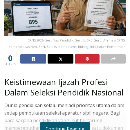
CPNS 2026, Sertifikat Pendidik, Serdik, SKB Guru, Afirmasi CPNS,
Kemendikdasmen, BKN, Seleksi Kompetensi Bidang, Info Loker Pemerintah
0
SHARES
Keistimewaan Ijazah Profesi
Dalam Seleksi Pendidik Nasional
Dunia pendidikan selalu menjadi prioritas utama dalam
setiap pembukaan seleksi aparatur sipil negara. Bagi
para sarjana pendidikan yang ikut bertarung
memperebutkan kursi abdi negara, ada satu dokumen
Continue Reading