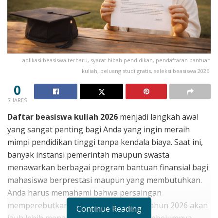
aplikasi beasiswa terbaru, syarat hibah pendidikan, pendaftaran bantuan
kuliah, peluang studi gratis, seleksi beasiswa 2026.
0
SHARES
Daftar beasiswa kuliah 2026
menjadi langkah awal
yang sangat penting bagi Anda yang ingin meraih
mimpi pendidikan tinggi tanpa kendala biaya. Saat ini,
banyak instansi pemerintah maupun swasta
menawarkan berbagai program bantuan finansial bagi
mahasiswa berprestasi maupun yang membutuhkan.
Anda harus memahami bahwa persaingan
memperebutkan kursi beasiswa pada tahun 2026 akan
Continue Reading
jauh lebih menantang daripada tahun sebelumnya.