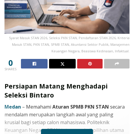
Syarat Masuk STAN 2026, Seleksi PKN STAN, Pendaftaran STAN 2026, Kriteria
Masuk STAN, PKN STAN, SPMB STAN, Akuntansi Sektor Publik, Manajemen
Keuangan Negara, Beasiswa Kedinasan, Infaktual.
0
SHARES
Persiapan Matang Menghadapi
Seleksi Bintaro
Medan
– Memahami
Aturan SPMB PKN STAN
secara
mendalam merupakan langkah awal yang paling
krusial bagi setiap calon mahasiswa. Politeknik
Keuangan Negara STAN tetap menjadi pilihan utama