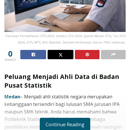
Panduan Pendaftaran STIS 2026, Seleksi STIS 2026, Syarat Masuk STIS, Tes STIS
2026, STIS, BPS, Ahli Statistik, Sekolah Kedinasan, Karier PNS, Infaktual.
0
SHARES
Peluang Menjadi Ahli Data di Badan
Pusat Statistik
Medan
– Menjadi ahli statistik negara merupakan
kebanggaan tersendiri bagi lulusan SMA jurusan IPA
maupun SMK teknik. Anda harus memahami bahwa
Politeknik Statistika STIS merupakan lembaga
Continue Reading
pendidikan kedinasan yang berada di bawah naungan