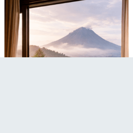
selesai menyantap pesanan Anda. Merujuk pada tips
Kompas Kuliner
, makanan kukus adalah pilihan
terbaik di saat cuaca panas.
Panduan Menemukan Lokasi Makan
Bergizi dengan Harga yang Sangat
Murah
Selain menu, Anda harus pintar memilih lokasi makan
yang bersih dan memiliki sirkulasi udara baik. Oleh
sebab itu, carilah pusat kuliner terbuka yang tidak
terlalu padat oleh asap kendaraan. Selanjutnya,
manfaatkanlah layanan pesan antar jika Anda tidak
ingin terjebak macet di tengah kota. Selain itu, Anda
dapat membandingkan harga antar pedagang guna
mendapatkan penawaran yang paling ekonomis.
Merujuk pada panduan dari
Liputan6
, Medan
merupakan surga kuliner bagi pecinta makanan sehat