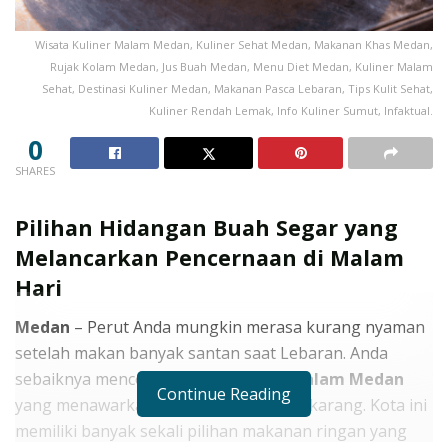
Wisata Kuliner Malam Medan, Kuliner Sehat Medan, Makanan Khas Medan,
Rujak Kolam Medan, Jus Buah Medan, Menu Diet Medan, Kuliner Malam
Sehat, Destinasi Kuliner Medan, Makanan Pasca Lebaran, Tips Kulit Sehat,
Kuliner Rendah Lemak, Info Kuliner Sumut, Infaktual.
0
SHARES
Pilihan Hidangan Buah Segar yang
Melancarkan Pencernaan di Malam
Hari
Medan
– Perut Anda mungkin merasa kurang nyaman
setelah makan banyak santan saat Lebaran. Anda
sebaiknya mencoba
wisata kuliner malam Medan
Continue Reading
yang menawarkan menu lebih sehat sekarang. Kota ini
memiliki banyak sekali pilihan makanan ringan yang