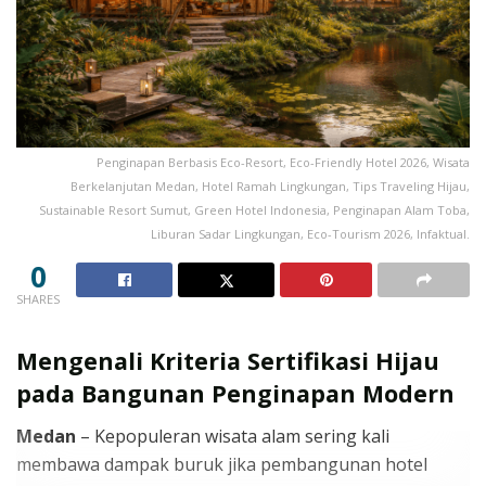
Penginapan Berbasis Eco-Resort, Eco-Friendly Hotel 2026, Wisata
Berkelanjutan Medan, Hotel Ramah Lingkungan, Tips Traveling Hijau,
Sustainable Resort Sumut, Green Hotel Indonesia, Penginapan Alam Toba,
Liburan Sadar Lingkungan, Eco-Tourism 2026, Infaktual.
0
SHARES
Mengenali Kriteria Sertifikasi Hijau
pada Bangunan Penginapan Modern
Medan
– Kepopuleran wisata alam sering kali
membawa dampak buruk jika pembangunan hotel