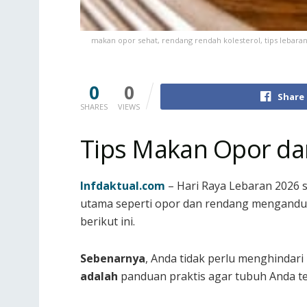
makan opor sehat, rendang rendah kolesterol, tips lebaran, 
0
0
Share
SHARES
VIEWS
Tips Makan Opor da
Infdaktual.com
– Hari Raya Lebaran 2026 s
utama seperti opor dan rendang mengandu
berikut ini.
Sebenarnya
, Anda tidak perlu menghindar
adalah
panduan praktis agar tubuh Anda te