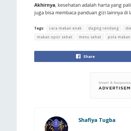
Akhirnya
, kesehatan adalah harta yang pal
juga bisa membaca panduan gizi lainnya di
Tags:
cara makan enak
daging rendang
di
makan opor sehat
menu sehat
pola makan
Share
Shafiya Tugba