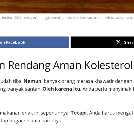
idulfitri 2026, kolesterol tinggi, lemak jenuh, diet lebaran, menu sehat, santan seha
 on Facebook
Shar
n Rendang Aman Kolesterol
udah tiba.
Namun
, banyak orang merasa khawatir dengan 
ng banyak santan.
Oleh karena itu
, Anda perlu menyimak
i makanan enak ini sepenuhnya.
Tetapi
, Anda harus mengat
tap bugar selama hari raya.