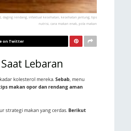
t, daging rendang, infaktual kesehatan, kesehatan jantung, tips
nutrisi, cara makan enak, pola makan
e on Twitter
 Saat Lebaran
kadar kolesterol mereka.
Sebab
, menu
tips makan opor dan rendang aman
ur strategi makan yang cerdas.
Berikut