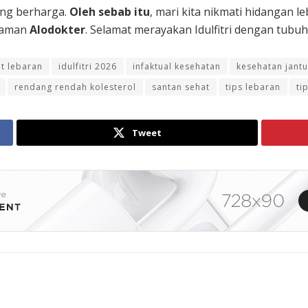
ing berharga.
Oleh sebab itu
, mari kita nikmati hidangan
 laman
Alodokter
. Selamat merayakan Idulfitri dengan tubuh
et lebaran
idulfitri 2026
infaktual kesehatan
kesehatan jant
rendang rendah kolesterol
santan sehat
tips lebaran
ti
Tweet