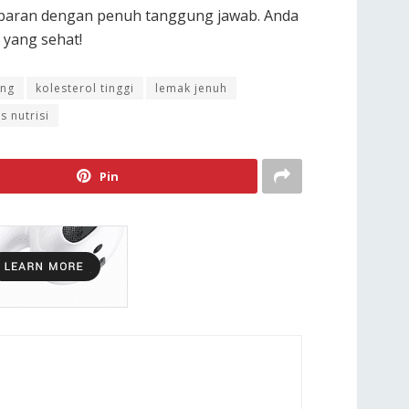
 lebaran dengan penuh tanggung jawab. Anda
 yang sehat!
ung
kolesterol tinggi
lemak jenuh
ps nutrisi
Pin