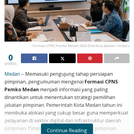
Formasi CPNS Pemko Medan 2026 Distribusi Jabatan Terbaru
0
SHARES
Medan
– Memasuki pengujung tahap persiapan
pimpinan, pengumuman mengenai
Formasi CPNS
Pemko Medan
menjadi informasi yang paling
dinantikan untuk menentukan strategi pemilihan
jabatan pimpinan. Pemerintah Kota Medan tahun ini
membuka alokasi yang cukup besar guna memperkuat
pelayanan di sektor digital dan infrastruktur daerah
pimpinan. Pimpinan pimpinan mencatat pimpinan
Continue Reading