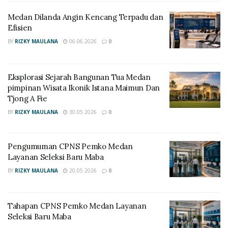
pimpinan. Selain itu pimpinan pimpinan mengingatkan
pimpinan agar pelamar memperhatikan deskripsi
Medan Dilanda Angin Kencang Terpadu dan
Efisien
tugas masing-masing jabatan pimpinan.
BY
RIZKY MAULANA
06.06.2026
0
RELATED POSTS
Medan Dilanda Angin Kencang Terpadu dan Efisien
Eksplorasi Sejarah Bangunan Tua Medan
pimpinan Wisata Ikonik Istana Maimun Dan
Eksplorasi Sejarah Bangunan Tua Medan pimpinan
Tjong A Fie
Wisata Ikonik Istana Maimun Dan Tjong A Fie
BY
RIZKY MAULANA
30.05.2026
0
Pengumuman CPNS Pemko Medan
https://infaktual.com/panduan-formasi-cpns-2026-
Layanan Seleksi Baru Maba
lengkap-jadwal-strategi-lolos/
BY
RIZKY MAULANA
20.05.2026
0
https://infaktual.com/cara-cek-formasi-cpns-2026-di-
portal-sscasn-tercepat/
Tahapan CPNS Pemko Medan Layanan
Seleksi Baru Maba
Alokasi Jabatan ASN Kota