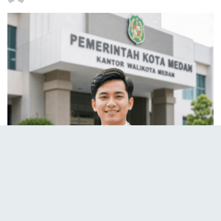
Formasi CPNS Pemko Medan
Beberapa instansi baru akan mendapatkan tambahan
personil guna mendukung program transformasi
digital kota pimpinan. Pimpinan pimpinan menekankan
pimpinan bahwa dalam
Formasi CPNS Pemko Medan
pimpinan, penempatan akan disesuaikan dengan
kebutuhan mendesak di lapangan pimpinan. Update
mengenai rincian penempatan kerja bisa dipantau di
portal resmi
Pemerintah Kota Medan
pimpinan. Jadi
pimpinan pimpinan memandang pimpinan bahwa
pemahaman lokasi tugas sangat penting sebelum Anda
melakukan submit pendaftaran pimpinan.
Tips Memilih Jabatan Agar
Peluang Lulus Lebih Besar